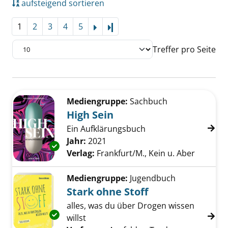
aufsteigend sortieren
1
2
3
4
5
Letzte Seite
Treffer pro Seite
Suchergebnis
Zu den Suchfiltern springen
Mediengruppe:
Sachbuch
High Sein
Ein Aufklärungsbuch
Suche nach diesem Verfasser
Jahr:
2021
Exemplar-Details von High Sein anzeigen
Verlag:
Frankfurt/M., Kein u. Aber
Mediengruppe:
Jugendbuch
Stark ohne Stoff
alles, was du über Drogen wissen
Exemplar-Details von Stark ohne Stoff anzei
willst