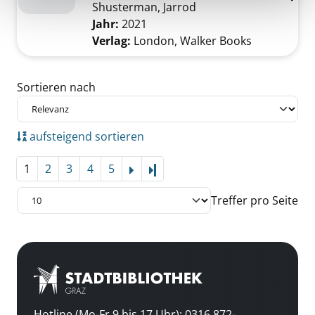
Shusterman, Jarrod
Suche nach diesem Ve
Jahr:
2021
Verlag:
London, Walker Books
Zu den Suchfiltern springen
Sortieren nach
aufsteigend sortieren
1
2
3
4
5
Letzte Seite
Treffer pro Seite
Hotline (Mo-Fr 9 bis 17 Uhr): 0316 872-