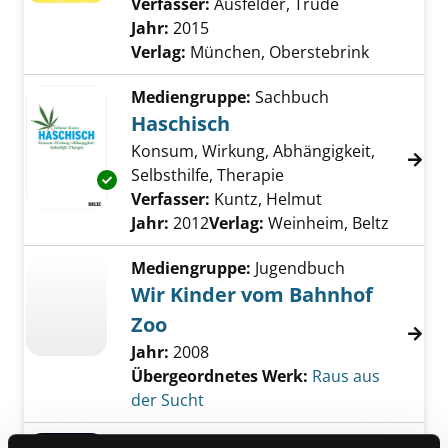
Verfasser:
Ausfelder, Trude
Suche nach di
Jahr:
2015
Verlag:
München, Oberstebrink
Mediengruppe:
Sachbuch
Haschisch
Konsum, Wirkung, Abhängigkeit,
Selbsthilfe, Therapie
Exemplar-Details von Haschisch anzeigen
Verfasser:
Kuntz, Helmut
Suche nach dies
Jahr:
2012
Verlag:
Weinheim, Beltz
Mediengruppe:
Jugendbuch
Wir Kinder vom Bahnhof
Zoo
Jahr:
2008
Übergeordnetes Werk:
Raus aus
der Sucht
Mediengruppe:
Belletristik