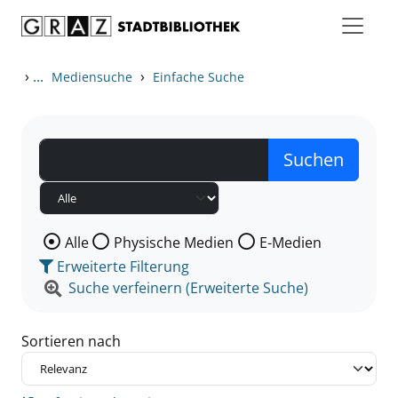
Zum Inhalt springen
Zu den Suchfiltern springen
Zur Trefferliste springen
›
...
›
Mediensuche
Einfache Suche
Wählen Sie die Medienart nach der Sie suchen wollen
Alle
Physische Medien
E-Medien
Erweiterte Filterung
Suche verfeinern (Erweiterte Suche)
Sortieren nach