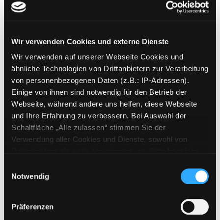
Trüb
Verfasser:
Schulman, Sarah
Suche nach di
Jahr:
2019
Exemplar-Details von Trüb anzeigen
Wir verwenden Cookies und externe Dienste
Verlag:
Hamburg, Argument Verlag
Wir verwenden auf unserer Webseite Cookies und
Reihe:
Ariadne; 1241
ähnliche Technologien von Drittanbietern zur Verarbeitung
von personenbezogenen Daten (z.B.: IP-Adressen).
Mediengruppe:
Belletristik
Einige von ihnen sind notwendig für den Betrieb der
Trainspotting
Webseite, während andere uns helfen, diese Webseite
Roman
und Ihre Erfahrung zu verbessern. Bei Auswahl der
Verfasser:
Welsh, Irvine
Suche nach diese
Exemplar-Details von Trainspotting anzeigen
Schaltfläche „Alle zulassen“ stimmen Sie der
Jahr:
2013
Verlag:
München, Heyne
Verwendung aller Cookies und Dienste, sowohl von
Reihe:
Heyne Hardcore; 67660
Drittanbietern als auch den eigenen, zu. Bitte beachten
Sie, dass bei Verwendung von Diensten und Setzen von
Mediengruppe:
Belletristik
Einwilligungsauswahl
Cookies von Drittanbietern, eine Verarbeitung in
Notwendig
Bedrängnis
unsicheren Drittländern (Länder außerhalb des EWR
ein Fall für Kommissar Steen
ohne adäquates Datenschutzniveau) stattfinden kann. In
Verfasser:
Stein, Jesper
Suche nach diesem
Präferenzen
Exemplar-Details von Bedrängnis anzeigen
diesem Zusammenhang können aktuell Risiken für
Jahr:
2016