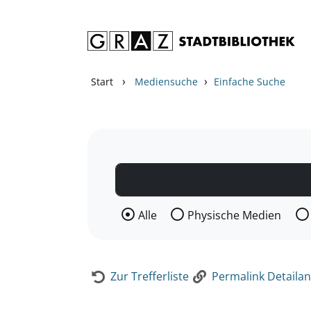
Zum Inhalt springen
Zur Detailanzeige springen
›
›
Start
Mediensuche
Einfache Suche
Wählen Sie die Medienart nach der Si
Alle
Physische Medien
Zur Trefferliste
Permalink Detailan