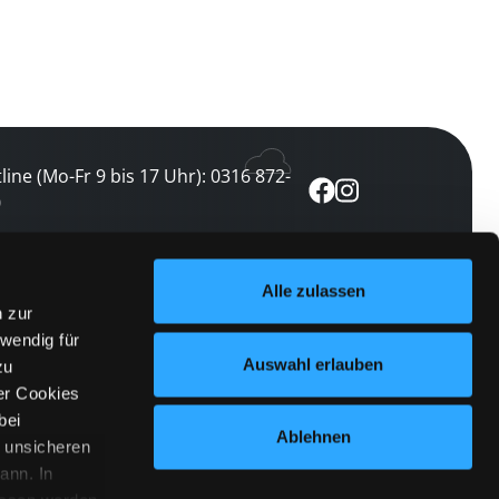
line (Mo-Fr 9 bis 17 Uhr): 0316 872-
0
ewsletter abonnieren
Alle zulassen
n zur
 keine Veranstaltung verpassen
wendig für
etzt abonnieren
Auswahl erlauben
zu
er Cookies
bei
Ablehnen
n unsicheren
ann. In