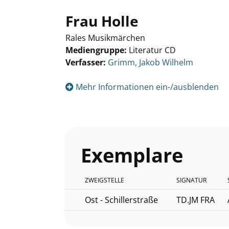
Frau Holle
Rales Musikmärchen
Mediengruppe:
Literatur CD
Verfasser:
Suche nach diesem Verfasser
Grimm, Jakob Wilhelm
Mehr Informationen ein-/ausblenden
Exemplare
ZWEIGSTELLE
SIGNATUR
Ost - Schillerstraße
TD.JM FRA