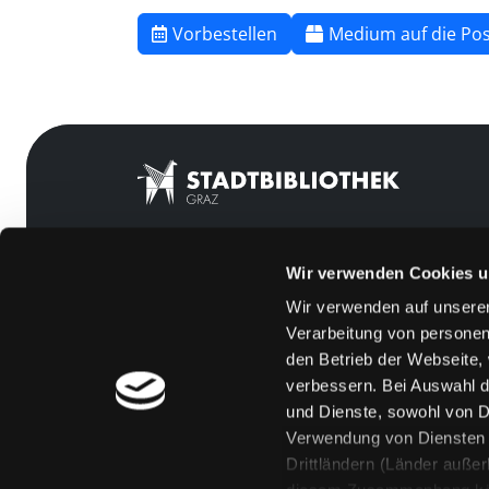
Vorbestellen
Medium auf die Pos
Wir verwenden Cookies u
Mitgliedschaft
Feedback
Wir verwenden auf unserer
Angebote
Kontakt
Verarbeitung von personen
LABUKA
Über uns
den Betrieb der Webseite,
verbessern. Bei Auswahl d
[kju:b]
Jobs
und Dienste, sowohl von Dr
News
Medienwunsch
Verwendung von Diensten u
Drittländern (Länder auße
Veranstaltungen
FAQs