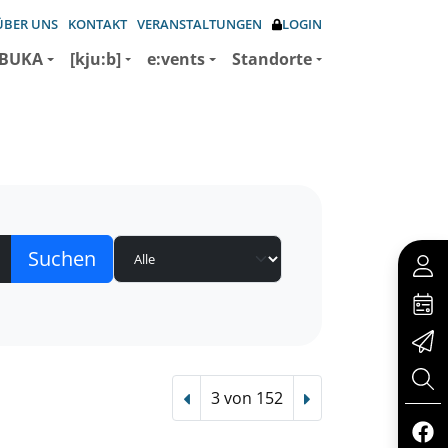
ÜBER UNS
KONTAKT
VERANSTALTUNGEN
LOGIN
BUKA
[kju:b]
e:vents
Standorte
3 von 152
Vorheriger Treffer
Nächster Treffer