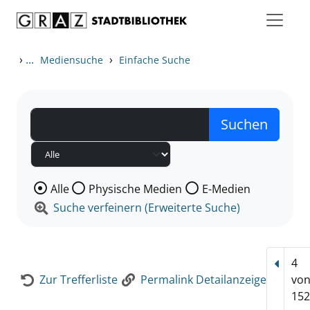
Zum Inhalt springen
Zur Detailanzeige springen
›
...
›
Mediensuche
Einfache Suche
Wählen Sie die Medienart nach der Sie suchen wollen
Alle
Physische Medien
E-Medien
Suche verfeinern (Erweiterte Suche)
4
Vorhe
Zur Trefferliste
Permalink Detailanzeige
vo
152