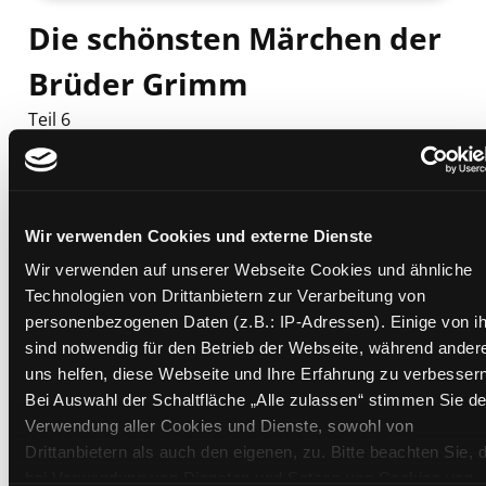
Die schönsten Märchen der
Brüder Grimm
Teil 6
Mediengruppe:
Literatur CD
Suche nach diesem Verfasser
Beschreibung ein-/ausblenden
Wir verwenden Cookies und externe Dienste
Mehr Informationen ein-/ausblenden
Wir verwenden auf unserer Webseite Cookies und ähnliche
Technologien von Drittanbietern zur Verarbeitung von
personenbezogenen Daten (z.B.: IP-Adressen). Einige von i
Exemplare
sind notwendig für den Betrieb der Webseite, während ander
uns helfen, diese Webseite und Ihre Erfahrung zu verbessern
Zweigstelle:
Nord - Geidorf
Bei Auswahl der Schaltfläche „Alle zulassen“ stimmen Sie de
Signatur:
TD.JM.M SCHOE
Verwendung aller Cookies und Dienste, sowohl von
Standort 2:
Ausleihe
Drittanbietern als auch den eigenen, zu. Bitte beachten Sie, 
bei Verwendung von Diensten und Setzen von Cookies von
Status:
Verfügbar