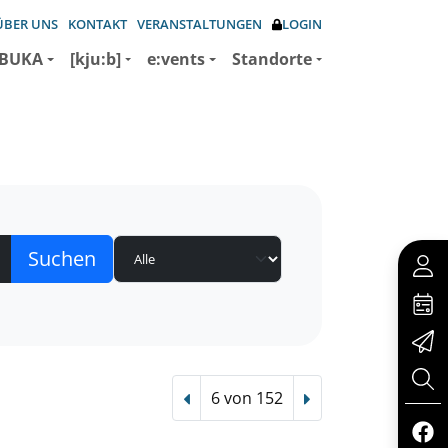
ÜBER UNS
KONTAKT
VERANSTALTUNGEN
LOGIN
BUKA
[kju:b]
e:vents
Standorte
6 von 152
Vorheriger Treffer
Nächster Treffer