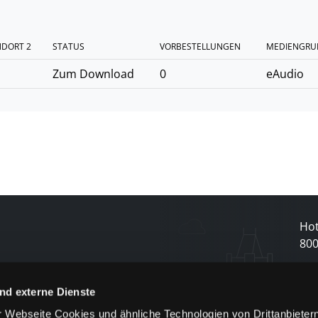
NDORT 2
STATUS
VORBESTELLUNGEN
MEDIENGRU
Zum Download
0
eAudio
Hot
80
N
nd externe Dienste
 Webseite Cookies und ähnliche Technologien von Drittanbieter