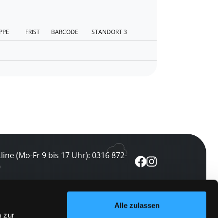
PPE
FRIST
BARCODE
STANDORT 3
line (Mo-Fr 9 bis 17 Uhr): 0316 872-
0
ewsletter abonnieren
Alle zulassen
n zur