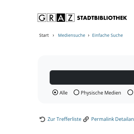
Zum Inhalt springen
Zur Detailanzeige springen
›
›
Start
Mediensuche
Einfache Suche
Wählen Sie die Medienart nach der Si
Alle
Physische Medien
Zur Trefferliste
Permalink Detailan