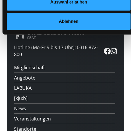
Medium auf die Postliste setzen
Auswahl erlauben
Ablehnen
Hotline (Mo-Fr 9 bis 17 Uhr): 0316 872-
800
Mitgliedschaft
Angebote
LABUKA
[kju:b]
News
Veranstaltungen
Standorte