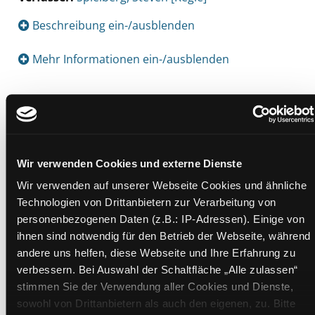
Beschreibung ein-/ausblenden
Mehr Informationen ein-/ausblenden
Exemplare
Zweigstelle:
Süd - Lauzilgasse
Wir verwenden Cookies und externe Dienste
Signatur:
TV.DU HOO
Wir verwenden auf unserer Webseite Cookies und ähnliche
Standort 2:
Depot
Technologien von Drittanbietern zur Verarbeitung von
Status:
Verfügbar
personenbezogenen Daten (z.B.: IP-Adressen). Einige von
Vorbestellungen:
0
ihnen sind notwendig für den Betrieb der Webseite, während
andere uns helfen, diese Webseite und Ihre Erfahrung zu
Mediengruppe:
DVD
verbessern. Bei Auswahl der Schaltfläche „Alle zulassen“
Frist:
stimmen Sie der Verwendung aller Cookies und Dienste,
Barcode:
1507SB01244
sowohl von Drittanbietern als auch den eigenen, zu. Bitte