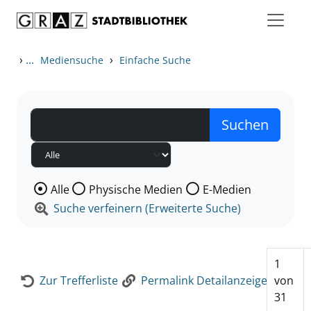
Zum Inhalt springen
Zur Detailanzeige springen
›
...
›
Mediensuche
Einfache Suche
Wählen Sie die Medienart nach der Sie suchen wollen
Alle
Physische Medien
E-Medien
Suche verfeinern (Erweiterte Suche)
1
Zur Trefferliste
Permalink Detailanzeige
von
31