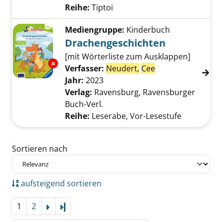
Reihe:
Tiptoi
Mediengruppe:
Kinderbuch
Drachengeschichten
[mit Wörterliste zum Ausklappen]
Exemplar-Details von Drachengeschichten a
Verfasser:
Neudert,
Cee
Suche nach diese
Jahr:
2023
Verlag:
Ravensburg, Ravensburger
Buch-Verl.
Reihe:
Leserabe, Vor-Lesestufe
Zu den Suchfiltern springen
Sortieren nach
aufsteigend sortieren
1
2
Letzte Seite