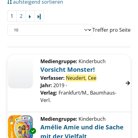
aufsteigend sortieren
1
2
Letzte Seite
Treffer pro Seite
Suchergebnis
Zu den Suchfiltern springen
Mediengruppe:
Kinderbuch
Vorsicht Monster!
Verfasser:
Neudert,
Cee
Jahr:
2019 -
Verlag:
Frankfurt/M., Baumhaus-
Verl.
Mediengruppe:
Kinderbuch
Amélie Amie und die Sache
Exemplar-Details von Amélie Amie und die Sac
mit der Vielfalt