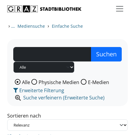
Zum Inhalt springen
Zu den Suchfiltern springen
Zur Trefferliste springen
›
...
›
Mediensuche
Einfache Suche
Wählen Sie die Medienart nach der Sie suchen wollen
Alle
Physische Medien
E-Medien
Erweiterte Filterung
Suche verfeinern (Erweiterte Suche)
Sortieren nach