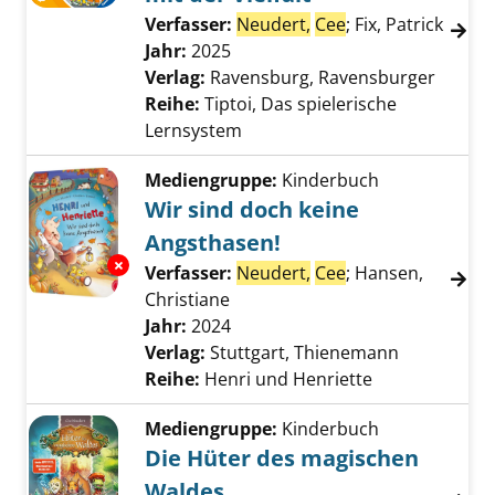
Verfasser:
Neudert,
Cee
;
Fix, Patrick
Suche
Jahr:
2025
Verlag:
Ravensburg, Ravensburger
Reihe:
Tiptoi, Das spielerische
Lernsystem
Mediengruppe:
Kinderbuch
Wir sind doch keine
Angsthasen!
Exemplar-Details von Wir sind doch keine An
Verfasser:
Neudert,
Cee
;
Hansen,
Christiane
Suche nach diesem Verfasser
Jahr:
2024
Verlag:
Stuttgart, Thienemann
Reihe:
Henri und Henriette
Mediengruppe:
Kinderbuch
Die Hüter des magischen
Waldes