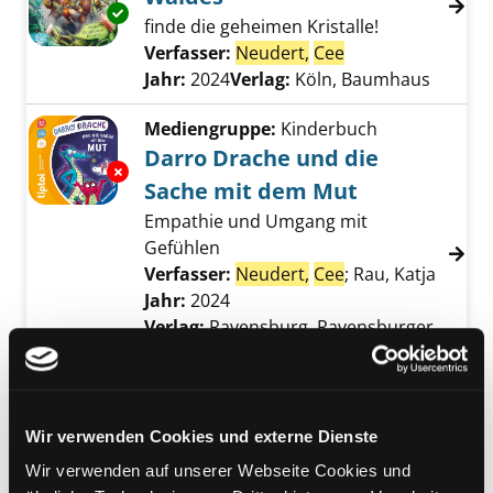
Exemplar-Details von Die Hüter des magisch
finde die geheimen Kristalle!
Verfasser:
Neudert,
Cee
Suche nach diese
Jahr:
2024
Verlag:
Köln, Baumhaus
Mediengruppe:
Kinderbuch
Darro Drache und die
Exemplar-Details von Darro Drache und die 
Sache mit dem Mut
Empathie und Umgang mit
Gefühlen
Verfasser:
Neudert,
Cee
;
Rau, Katja
Suche 
Jahr:
2024
Verlag:
Ravensburg, Ravensburger
Reihe:
Tiptoi, Das spielerische
Lernsystem
Mediengruppe:
Kinderbuch
Wir verwenden Cookies und externe Dienste
Mein Wörter-Bilderbuch
Wir verwenden auf unserer Webseite Cookies und
XXL