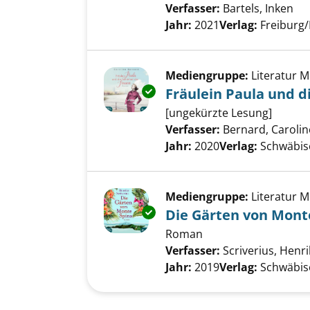
Verfasser:
Bartels, Inken
Su
Jahr:
2021
Verlag:
Freiburg/
Mediengruppe:
Literatur 
Exemplar-Details von Fräulein
Fräulein Paula und d
[ungekürzte Lesung]
Verfasser:
Bernard, Carolin
Jahr:
2020
Verlag:
Schwäbis
Mediengruppe:
Literatur 
Exemplar-Details von Die Gärt
Die Gärten von Mont
Roman
Verfasser:
Scriverius, Henr
Jahr:
2019
Verlag:
Schwäbis