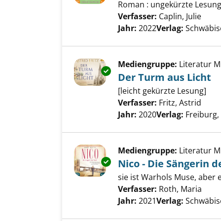
Roman : ungekürzte Lesun
Verfasser:
Caplin, Julie
Such
Jahr:
2022
Verlag:
Schwäbis
Mediengruppe:
Literatur 
Exemplar-Details von Der Turm
Der Turm aus Licht
[leicht gekürzte Lesung]
Verfasser:
Fritz, Astrid
Such
Jahr:
2020
Verlag:
Freiburg
Mediengruppe:
Literatur 
Exemplar-Details von Nico - Di
Nico - Die Sängerin 
sie ist Warhols Muse, aber e
Verfasser:
Roth, Maria
Such
Jahr:
2021
Verlag:
Schwäbis