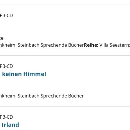
MP3-CD
r Wind anzeigen
ze
Suche nach diesem Verfasser
kheim, Steinbach Sprechende Bücher
Reihe:
Villa Seestern
MP3-CD
n macht noch keinen Himmel anzeigen
h keinen Himmel
che nach diesem Verfasser
kheim, Steinbach Sprechende Bücher
MP3-CD
e Cottage in Irland anzeigen
 Irland