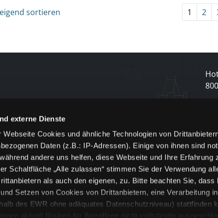
eigend sortieren
1
2
Hot
80
N
nd externe Dienste
 Webseite Cookies und ähnliche Technologien von Drittanbieter
und
bezogenen Daten (z.B.: IP-Adressen). Einige von ihnen sind not
j
 während andere uns helfen, diese Webseite und Ihre Erfahrung 
er Schaltfläche „Alle zulassen“ stimmen Sie der Verwendung all
ittanbietern als auch den eigenen, zu. Bitte beachten Sie, dass 
nd Setzen von Cookies von Drittanbietern, eine Verarbeitung i
rhalb des EWR ohne adäquates Datenschutzniveau) stattfinden k
n aktuell Risiken für Betroffene nicht vollständig ausgeschl