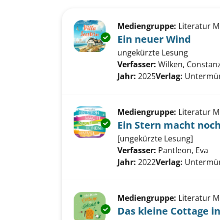
Suchergebnis
Zu den Suchfiltern springen
Mediengruppe:
Literatur 
Exemplar-Details von Ein neue
Ein neuer Wind
ungekürzte Lesung
Verfasser:
Wilken, Constan
Jahr:
2025
Verlag:
Untermün
Mediengruppe:
Literatur 
Exemplar-Details von Ein Ster
Ein Stern macht noc
[ungekürzte Lesung]
Verfasser:
Pantleon, Eva
Su
Jahr:
2022
Verlag:
Untermün
Mediengruppe:
Literatur 
Exemplar-Details von Das klein
Das kleine Cottage in