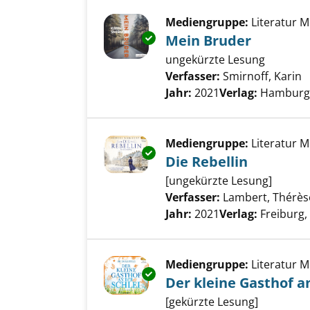
Mediengruppe:
Literatur 
Exemplar-Details von Mein Bru
Mein Bruder
ungekürzte Lesung
Verfasser:
Smirnoff, Karin
S
Jahr:
2021
Verlag:
Hamburg,
Mediengruppe:
Literatur 
Exemplar-Details von Die Rebel
Die Rebellin
[ungekürzte Lesung]
Verfasser:
Lambert, Thérès
Jahr:
2021
Verlag:
Freiburg
Mediengruppe:
Literatur 
Exemplar-Details von Der klein
Der kleine Gasthof an
[gekürzte Lesung]