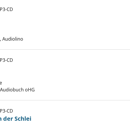
MP3-CD
der anzeigen
uche nach diesem Verfasser
 Audiolino
MP3-CD
lin anzeigen
e
Suche nach diesem Verfasser
, Audiobuch oHG
MP3-CD
e Gasthof an der Schlei anzeigen
 der Schlei