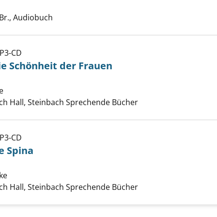
che nach diesem Verfasser
Br., Audiobuch
MP3-CD
 Paula und die Schönheit der Frauen anzeigen
ie Schönheit der Frauen
e
Suche nach diesem Verfasser
ch Hall, Steinbach Sprechende Bücher
MP3-CD
en von Monte Spina anzeigen
e Spina
ike
Suche nach diesem Verfasser
ch Hall, Steinbach Sprechende Bücher