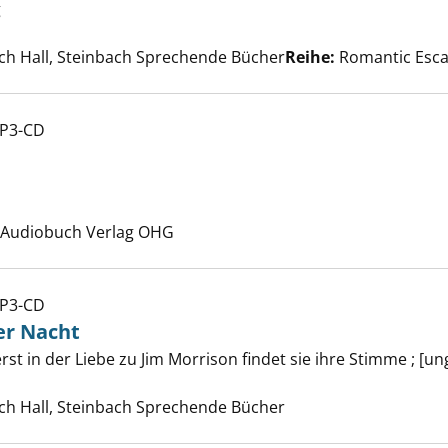
g
e nach diesem Verfasser
ch Hall, Steinbach Sprechende Bücher
Reihe:
Romantic Esca
MP3-CD
 aus Licht anzeigen
e nach diesem Verfasser
, Audiobuch Verlag OHG
MP3-CD
e Sängerin der Nacht anzeigen
der Nacht
rst in der Liebe zu Jim Morrison findet sie ihre Stimme ; [u
e nach diesem Verfasser
ch Hall, Steinbach Sprechende Bücher