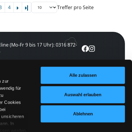
3
4
Treffer pro Seite
Letzte Seite
line (Mo-Fr 9 bis 17 Uhr): 0316 872-
0
ewsletter abonnieren
Alle zulassen
n zur
 keine Veranstaltung verpassen
wendig für
etzt abonnieren
Auswahl erlauben
zu
er Cookies
bei
Ablehnen
n unsicheren
ann. In
ossen werden.