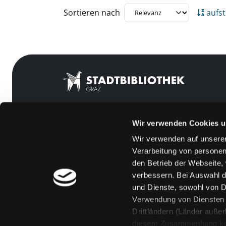
Zu den Suchfiltern springen
Sortieren nach
aufst
Wir verwenden Cookies u
Mitgliedschaft
Feedback
Wir verwenden auf unserer
Angebote
Kontakt
Verarbeitung von personen
LABUKA
Über uns
den Betrieb der Webseite,
verbessern. Bei Auswahl d
[kju:b]
Jobs
und Dienste, sowohl von Dr
News
Medienwunsch
Verwendung von Diensten u
Drittländern (Länder auße
Veranstaltungen
FAQs
diesem Zusammenhang könne