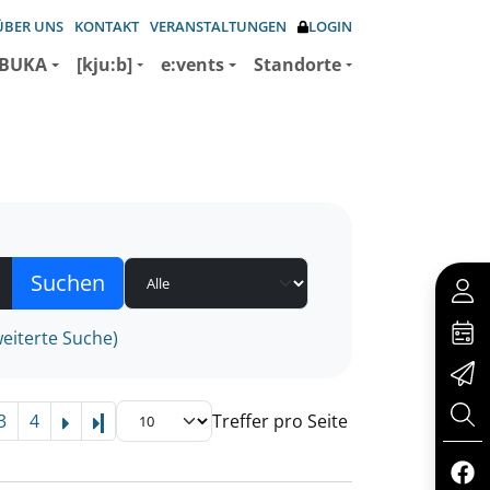
ÜBER UNS
KONTAKT
VERANSTALTUNGEN
LOGIN
BUKA
[kju:b]
e:vents
Standorte
eiterte Suche)
3
4
Treffer pro Seite
Letzte Seite