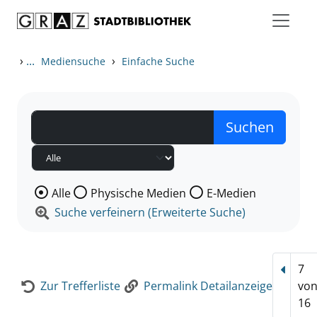
Zum Inhalt springen
Zur Detailanzeige springen
›
...
›
Mediensuche
Einfache Suche
Wählen Sie die Medienart nach der Sie suchen wollen
Alle
Physische Medien
E-Medien
Suche verfeinern (Erweiterte Suche)
7
Vorhe
Zur Trefferliste
Permalink Detailanzeige
vo
16