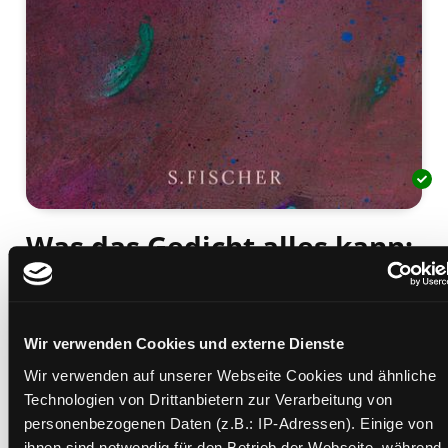
Was das Gedicht alles kann:
Alles
Texte zur Poetik
Mediengruppe:
Sachbuch
Wir verwenden Cookies und externe Dienste
Verfasser:
Suche nach diesem Verfasser
Gernhardt, Robert
Wir verwenden auf unserer Webseite Cookies und ähnliche
Technologien von Drittanbietern zur Verarbeitung von
Beschreibung ein-/ausblenden
personenbezogenen Daten (z.B.: IP-Adressen). Einige von
ihnen sind notwendig für den Betrieb der Webseite, während