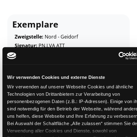
Exemplare
Zweigstelle:
Nord - Geidorf
Signatur:
PN.LVA ATT
Standort 2:
Ausleihe
Status:
Entliehen
Vorbestellungen:
0
Wir verwenden Cookies und externe Dienste
Mediengruppe:
Sachbuch
Wir verwenden auf unserer Webseite Cookies und ähnliche
Frist:
02.09.2026
Technologien von Drittanbietern zur Verarbeitung von
Barcode:
1808SB05825
personenbezogenen Daten (z.B.: IP-Adressen). Einige von i
Standort 3:
sind notwendig für den Betrieb der Webseite, während ander
uns helfen, diese Webseite und Ihre Erfahrung zu verbessern
Bei Auswahl der Schaltfläche „Alle zulassen“ stimmen Sie de
Verwendung aller Cookies und Dienste, sowohl von