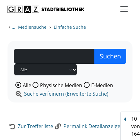
Zum Inhalt springen
Zur Detailanzeige springen
›
...
›
Mediensuche
Einfache Suche
Wählen Sie die Medienart nach der Sie suchen wollen
Alle
Physische Medien
E-Medien
Suche verfeinern (Erweiterte Suche)
10
Vorhe
Zur Trefferliste
Permalink Detailanzeige
vo
164