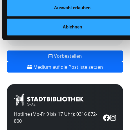
Mediengruppe:
Sachbuch
Auswahl erlauben
Frist:
Barcode:
1501SB00783
Ablehnen
Standort 3:
Vorbestellen
Medium auf die Postliste setzen
Hotline (Mo-Fr 9 bis 17 Uhr): 0316 872-
800