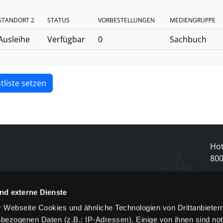
STANDORT 2
STATUS
VORBESTELLUNGEN
MEDIENGRUPPE
Ausleihe
Verfügbar
0
Sachbuch
tliste setzen
Hot
80
N
nd externe Dienste
 Webseite Cookies und ähnliche Technologien von Drittanbieter
und
bezogenen Daten (z.B.: IP-Adressen). Einige von ihnen sind not