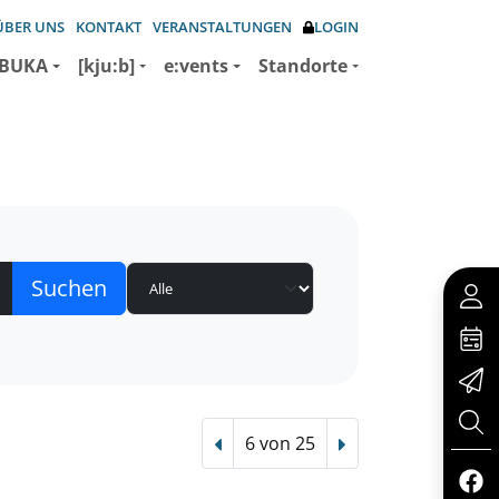
ÜBER UNS
KONTAKT
VERANSTALTUNGEN
LOGIN
BUKA
[kju:b]
e:vents
Standorte
6 von 25
Vorheriger Treffer
Nächster Treffer