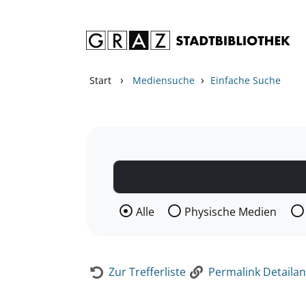
Zum Inhalt springen
Zur Detailanzeige springen
›
›
Start
Mediensuche
Einfache Suche
Wählen Sie die Medienart nach der Si
Alle
Physische Medien
Zur Trefferliste
Permalink Detailan