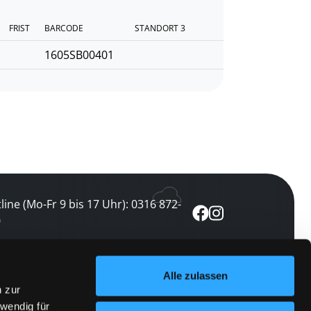
FRIST
BARCODE
STANDORT 3
1605SB00401
line (Mo-Fr 9 bis 17 Uhr): 0316 872-
0
ewsletter abonnieren
Alle zulassen
n zur
 keine Veranstaltung verpassen
wendig für