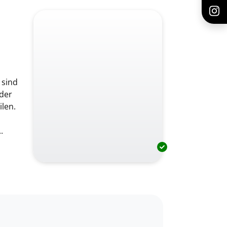
 sind
der
len.
.