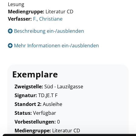
Lesung
Mediengruppe:
Literatur CD
Verfasser:
Suche nach diesem Verfasser
F., Christiane
Beschreibung ein-/ausblenden
Mehr Informationen ein-/ausblenden
Exemplare
Zweigstelle:
Süd - Lauzilgasse
Signatur:
TD.JE.T F
Standort 2:
Ausleihe
Status:
Verfügbar
Vorbestellungen:
0
Mediengruppe:
Literatur CD