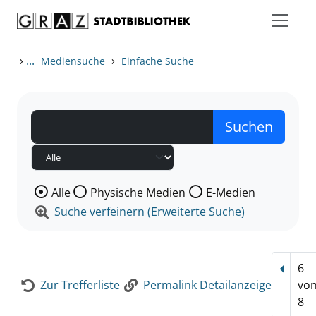
Zum Inhalt springen
Zur Detailanzeige springen
›
...
›
Mediensuche
Einfache Suche
Wählen Sie die Medienart nach der Sie suchen wollen
Alle
Physische Medien
E-Medien
Suche verfeinern (Erweiterte Suche)
6
Vorhe
Zur Trefferliste
Permalink Detailanzeige
vo
8