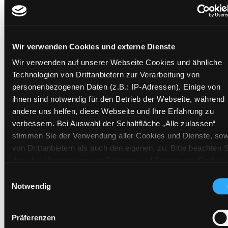
Frist:
Barcode:
1107SB01196
Standort 3:
Wir verwenden Cookies und externe Dienste
Wir verwenden auf unserer Webseite Cookies und ähnliche
Technologien von Drittanbietern zur Verarbeitung von
Zweigstelle:
West - Eggenberg
personenbezogenen Daten (z.B.: IP-Adressen). Einige von
Signatur:
TD.JE.T F
ihnen sind notwendig für den Betrieb der Webseite, während
andere uns helfen, diese Webseite und Ihre Erfahrung zu
Standort 2:
Ausleihe
verbessern. Bei Auswahl der Schaltfläche „Alle zulassen“
Status:
Verfügbar
stimmen Sie der Verwendung aller Cookies und Dienste, sow
Vorbestellungen:
0
von Drittanbietern als auch den eigenen, zu. Bitte beachten S
Mediengruppe:
Literatur CD
dass bei Verwendung von Diensten und Setzen von Cookies
Frist:
von Drittanbietern, eine Verarbeitung in unsicheren Drittlände
Einwilligungsauswahl
(Länder außerhalb des EWR ohne adäquates
Notwendig
Barcode:
1105SB01418
Datenschutzniveau) stattfinden kann. In diesem Zusammen
Standort 3:
können aktuell Risiken für Betroffene nicht vollständig
Präferenzen
ausgeschlossen werden. Eine Verarbeitung durch solche