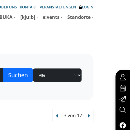
ÜBER UNS
KONTAKT
VERANSTALTUNGEN
LOGIN
BUKA
[kju:b]
e:vents
Standorte
3 von 17
Vorheriger Treffer
Nächster Treffer