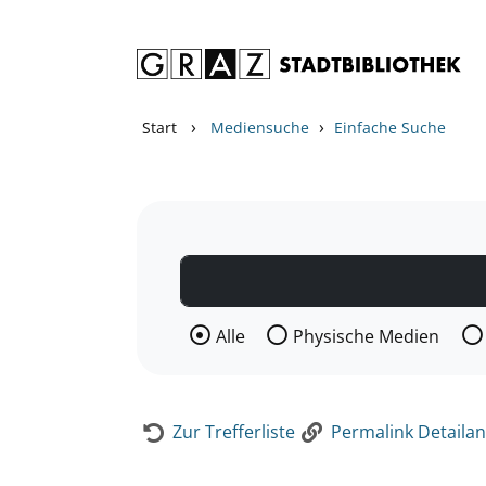
Zum Inhalt springen
Zur Detailanzeige springen
›
›
Start
Mediensuche
Einfache Suche
Wählen Sie die Medienart nach der Si
Alle
Physische Medien
Zur Trefferliste
Permalink Detailan