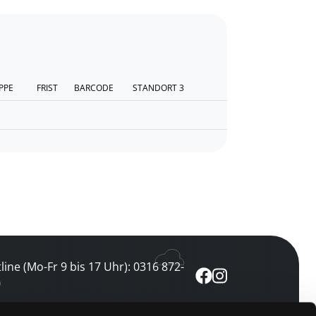
PPE
FRIST
BARCODE
STANDORT 3
line (Mo-Fr 9 bis 17 Uhr): 0316 872-
0