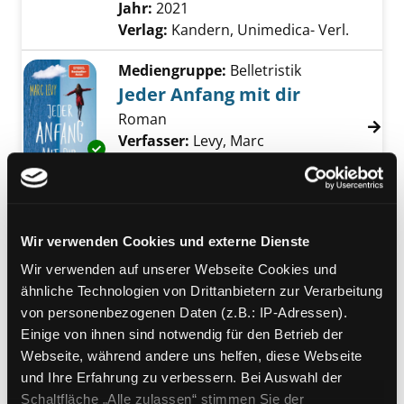
Jahr:
2021
Verlag:
Kandern, Unimedica- Verl.
Mediengruppe:
Belletristik
Jeder Anfang mit dir
Roman
Verfasser:
Levy, Marc
Suche nach diesem 
Exemplar-Details von Jeder Anfang mit dir an
Jahr:
2021
Verlag:
München, Blanvalet-Verl.
Mediengruppe:
Belletristik
Wir verwenden Cookies und externe Dienste
Zwischen zwei
Wir verwenden auf unserer Webseite Cookies und
Herzschlägen
ähnliche Technologien von Drittanbietern zur Verarbeitung
Roman
Exemplar-Details von Zwischen zwei Herzsch
von personenbezogenen Daten (z.B.: IP-Adressen).
Verfasser:
Carter, Eva
Suche nach diesem 
Einige von ihnen sind notwendig für den Betrieb der
Jahr:
2021
Webseite, während andere uns helfen, diese Webseite
Verlag:
Hamburg, Rowohlt Polaris
und Ihre Erfahrung zu verbessern. Bei Auswahl der
Schaltfläche „Alle zulassen“ stimmen Sie der