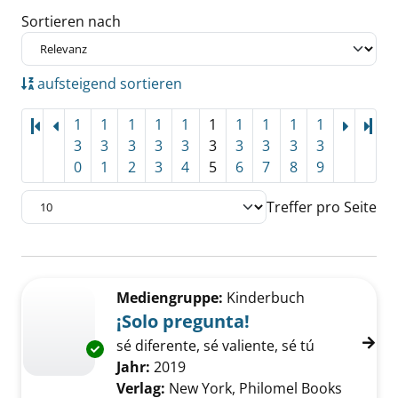
Sortieren nach
aufsteigend sortieren
1
1
1
1
1
1
1
1
1
1
Let
3
3
3
3
3
3
3
3
3
3
0
1
2
3
4
5
6
7
8
9
Treffer pro Seite
Suchergebnis
Zu den Suchfiltern springen
Mediengruppe:
Kinderbuch
¡Solo pregunta!
sé diferente, sé valiente, sé tú
Exemplar-Details von ¡Solo pregunta! anzeig
Suche nach diesem Verfasser
Jahr:
2019
Verlag:
New York, Philomel Books