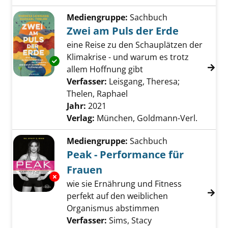
Mediengruppe:
Sachbuch
Zwei am Puls der Erde
eine Reise zu den Schauplätzen der
Klimakrise - und warum es trotz
Exemplar-Details von Zwei am Puls der Erde 
allem Hoffnung gibt
Verfasser:
Leisgang, Theresa
;
Thelen, Raphael
Suche nach diesem Verfa
Jahr:
2021
Verlag:
München, Goldmann-Verl.
Mediengruppe:
Sachbuch
Peak - Performance für
Frauen
Exemplar-Details von Peak - Performance für
wie sie Ernährung und Fitness
perfekt auf den weiblichen
Organismus abstimmen
Verfasser:
Sims, Stacy
Suche nach diesem 