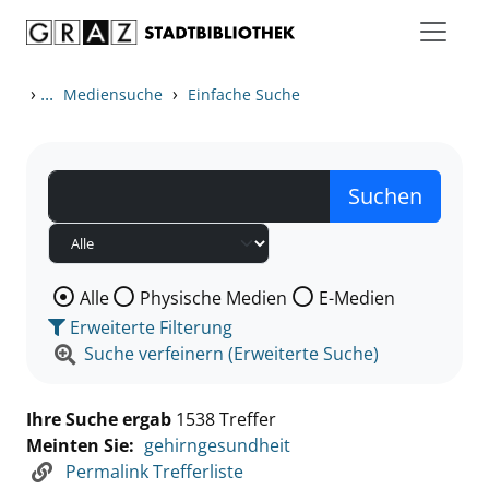
Zum Inhalt springen
Zu den Suchfiltern springen
Zur Trefferliste springen
›
...
›
Mediensuche
Einfache Suche
Wählen Sie die Medienart nach der Sie suchen wollen
Alle
Physische Medien
E-Medien
Erweiterte Filterung
Suche verfeinern (Erweiterte Suche)
Ihre Suche ergab
1538 Treffer
Meinten Sie:
gehirngesundheit
Permalink Trefferliste