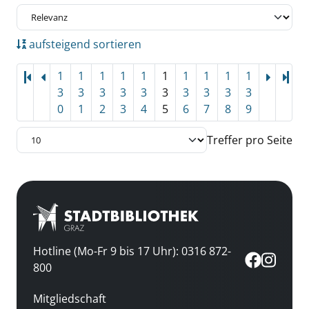
aufsteigend sortieren
1
1
1
1
1
1
1
1
1
1
Let
3
3
3
3
3
3
3
3
3
3
0
1
2
3
4
5
6
7
8
9
Treffer pro Seite
Hotline (Mo-Fr 9 bis 17 Uhr): 0316 872-
800
Mitgliedschaft