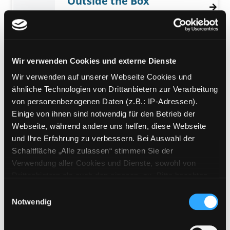
Outside the Box
Verfasser:
Koch, Philip [Regie]
Suche nach 
Exemplar-Details von Outside the Box anzeig
Jahr:
2016
Verlag:
[o.O.], Universum
Mediengruppe:
Belletristik
Wir verwenden Cookies und externe Dienste
Kein Öl, Moses
neue Satiren
Wir verwenden auf unserer Webseite Cookies und
Exemplar-Details von Kein Öl, Moses anzeige
Verfasser:
Kishon, Ephraim
Suche nach di
ähnliche Technologien von Drittanbietern zur Verarbeitung
Jahr:
o. J.
von personenbezogenen Daten (z.B.: IP-Adressen).
Verlag:
Wien, Kremayr u. Scheriau
Einige von ihnen sind notwendig für den Betrieb der
Webseite, während andere uns helfen, diese Webseite
Mediengruppe:
DVD
und Ihre Erfahrung zu verbessern. Bei Auswahl der
The Interview
Schaltfläche „Alle zulassen“ stimmen Sie der
Verwendung aller Cookies und Dienste, sowohl von
Verfasser:
Rogen, Seth [Regie]
;
Exemplar-Details von The Interview anzeigen
Drittanbietern als auch den eigenen, zu. Bitte beachten
Goldberg, Evan [Regie]
Suche nach diesem
Sie, dass bei Verwendung von Diensten und Setzen von
Jahr:
2014
Einwilligungsauswahl
Cookies von Drittanbietern, eine Verarbeitung in
Notwendig
Verlag:
[o.O.], ColumbiaTristar
unsicheren Drittländern (Länder außerhalb des EWR
Mediengruppe:
DVD
ohne adäquates Datenschutzniveau) stattfinden kann. In