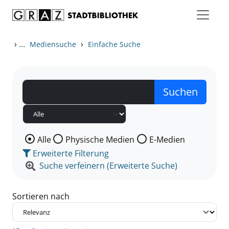
Zum Inhalt springen
Zu den Suchfiltern springen
Zur Trefferliste springen
›
...
›
Mediensuche
Einfache Suche
Wählen Sie die Medienart nach der Sie suchen wollen
Alle
Physische Medien
E-Medien
Erweiterte Filterung
Suche verfeinern (Erweiterte Suche)
Sortieren nach