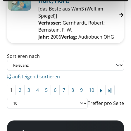
Hört, Hört!
[das Beste aus WimS (Welt im
Spiegel)]
Verfasser:
Gernhardt, Robert
;
Bernstein, F. W.
Suche nach diesem Verfas
Jahr:
2006
Verlag:
Audiobuch OHG
Zu den Suchfiltern springen
Sortieren nach
aufsteigend sortieren
1
2
3
4
5
6
7
8
9
10
Letzte Se
Treffer pro Seite