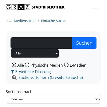
Zum Inhalt springen
Zu den Suchfiltern springen
Zur Trefferliste springen
›
...
›
Mediensuche
Einfache Suche
Wählen Sie die Medienart nach der Sie suchen wollen
Alle
Physische Medien
E-Medien
Erweiterte Filterung
Suche verfeinern (Erweiterte Suche)
Sortieren nach