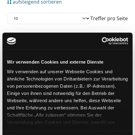
aufsteigend sortieren
Treffer pro Seite
Suchergebnis
Zu den Suchfiltern springen
Mediengruppe:
Sachbuch
Innere Werte
Exemplar-Details von Innere Werte anzeigen
Wir verwenden Cookies und externe Dienste
die besten Innereien-Rezepte aus
Wir verwenden auf unserer Webseite Cookies und
der Brasserie 'Café Paris'
ähnliche Technologien von Drittanbietern zur Verarbeitung
Verfasser:
Pinçon, Thomas
;
von personenbezogenen Daten (z.B.: IP-Adressen).
Hermes, Michael
Suche nach diesem Verfa
Einige von ihnen sind notwendig für den Betrieb der
Jahr:
2014
Webseite, während andere uns helfen, diese Webseite
Verlag:
Hamburg, 99pages-Verl.
und Ihre Erfahrung zu verbessern. Bei Auswahl der
Schaltfläche „Alle zulassen“ stimmen Sie der
Zu den Suchfiltern springen
Sortieren nach
Verwendung aller Cookies und Dienste, sowohl von
Drittanbietern als auch den eigenen, zu. Bitte beachten