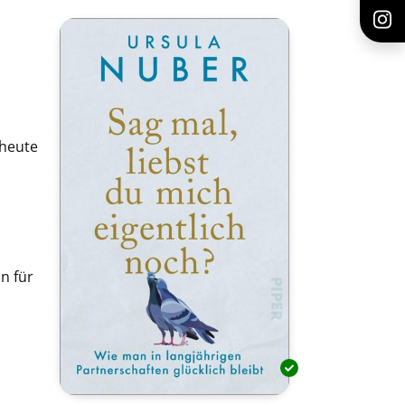
 heute
n für