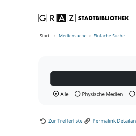
Zum Inhalt springen
Zur Detailanzeige springen
›
›
Start
Mediensuche
Einfache Suche
Wählen Sie die Medienart nach der Si
Alle
Physische Medien
Zur Trefferliste
Permalink Detailan