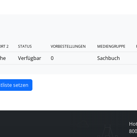
RT 2
STATUS
VORBESTELLUNGEN
MEDIENGRUPPE
ihe
Verfügbar
0
Sachbuch
tliste setzen
Hot
80