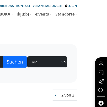
ÜBER UNS
KONTAKT
VERANSTALTUNGEN
LOGIN
BUKA
[kju:b]
e:vents
Standorte
2 von 2
Vorheriger Treffer