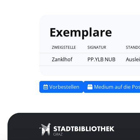
Exemplare
ZWEIGSTELLE
SIGNATUR
STANDO
Zanklhof
PP.YLB NUB
Ausle
Vorbestellen
Medium auf die Pos