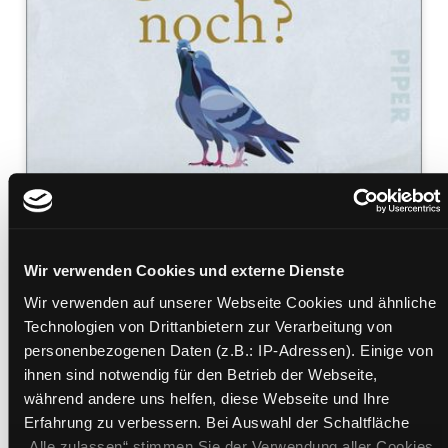
Wir verwenden Cookies und externe Dienste
Sag mal, liebst du mich
Wir verwenden auf unserer Webseite Cookies und ähnliche
eigentlich noch?
Technologien von Drittanbietern zur Verarbeitung von
personenbezogenen Daten (z.B.: IP-Adressen). Einige von
wie man in langjährigen Partnerschaften glücklich
ihnen sind notwendig für den Betrieb der Webseite,
lebt
während andere uns helfen, diese Webseite und Ihre
Mediengruppe:
Sachbuch
Erfahrung zu verbessern. Bei Auswahl der Schaltfläche
Verfasser:
Suche nach diesem Verfasser
Nuber, Ursula (Verfasser)
„Alle zulassen“ stimmen Sie der Verwendung aller Cookies