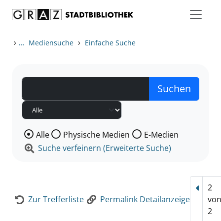
Zum Inhalt springen
Zur Detailanzeige springen
›
...
›
Mediensuche
Einfache Suche
Wählen Sie die Medienart nach der Sie suchen wollen
Alle
Physische Medien
E-Medien
Suche verfeinern (Erweiterte Suche)
2
Vorhe
Zur Trefferliste
Permalink Detailanzeige
vo
2