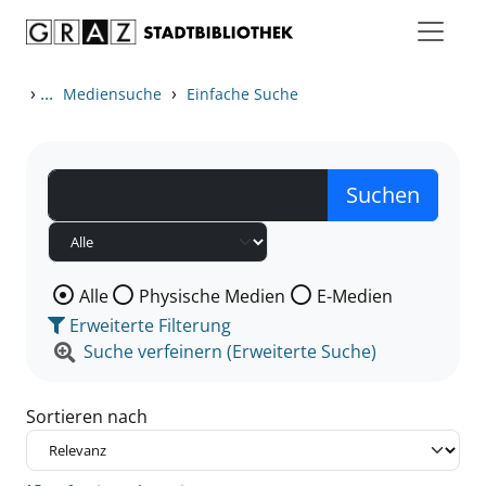
Zum Inhalt springen
Zu den Suchfiltern springen
Zur Trefferliste springen
›
...
›
Mediensuche
Einfache Suche
Wählen Sie die Medienart nach der Sie suchen wollen
Alle
Physische Medien
E-Medien
Erweiterte Filterung
Suche verfeinern (Erweiterte Suche)
Sortieren nach