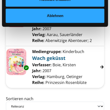
Mediengruppe:
Kinderbuch
Lucy Sky auf hoher See
Ablehnen
Verfasser:
Stewart, Paul
;
Riddell,
Exemplar-Details von Lucy Sky auf hoher See
Chris
Suche nach diesem Verfasser
Jahr:
2007
Verlag:
Aarau, Sauerländer
Reihe:
Aberwitzige Abenteuer; 2
Mediengruppe:
Kinderbuch
Wach geküsst
Verfasser:
Boie, Kirsten
Suche nach diese
Exemplar-Details von Wach geküsst anzeigen
Jahr:
2007
Verlag:
Hamburg, Oetinger
Reihe:
Prinzessin Rosenblüte
Zu den Suchfiltern springen
Sortieren nach