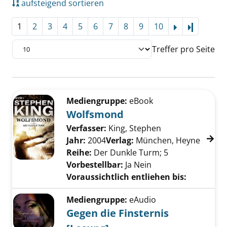
aufsteigend sortieren
1
2
3
4
5
6
7
8
9
10
Letzte Se
Treffer pro Seite
Suchergebnis
Zu den Suchfiltern springen
Mediengruppe:
eBook
Wolfsmond
Verfasser:
King, Stephen
Suche nach dies
Jahr:
2004
Verlag:
München, Heyne
Reihe:
Der Dunkle Turm; 5
Vorbestellbar:
Ja
Nein
Voraussichtlich entliehen bis:
Mediengruppe:
eAudio
Gegen die Finsternis