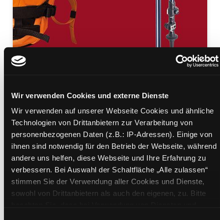
Wanderwissen kompakt
Wir verwenden Cookies und externe Dienste
Wir verwenden auf unserer Webseite Cookies und ähnliche
Mediengruppe:
Sachbuch
Technologien von Drittanbietern zur Verarbeitung von
Verfasser:
Suche nach diesem Verfasser
Hlade, Christian
personenbezogenen Daten (z.B.: IP-Adressen). Einige von
Beschreibung ein-/ausblenden
ihnen sind notwendig für den Betrieb der Webseite, während
andere uns helfen, diese Webseite und Ihre Erfahrung zu
Mehr Informationen ein-/ausblenden
verbessern. Bei Auswahl der Schaltfläche „Alle zulassen“
stimmen Sie der Verwendung aller Cookies und Dienste,
sowohl von Drittanbietern als auch den eigenen, zu. Bitte
beachten Sie, dass bei Verwendung von Diensten und
Exemplare
Setzen von Cookies von Drittanbietern, eine Verarbeitung in