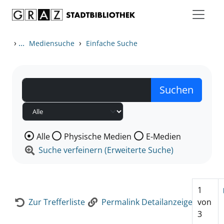
Zum Inhalt springen
Zur Detailanzeige springen
›
...
›
Mediensuche
Einfache Suche
Wählen Sie die Medienart nach der Sie suchen wollen
Alle
Physische Medien
E-Medien
Suche verfeinern (Erweiterte Suche)
1
Zur Trefferliste
Permalink Detailanzeige
von
3