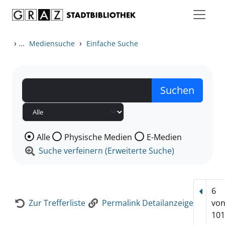
Zum Inhalt springen
Zur Detailanzeige springen
›
...
›
Mediensuche
Einfache Suche
Wählen Sie die Medienart nach der Sie suchen wollen
Alle
Physische Medien
E-Medien
Suche verfeinern (Erweiterte Suche)
6
Vorhe
Zur Trefferliste
Permalink Detailanzeige
vo
101