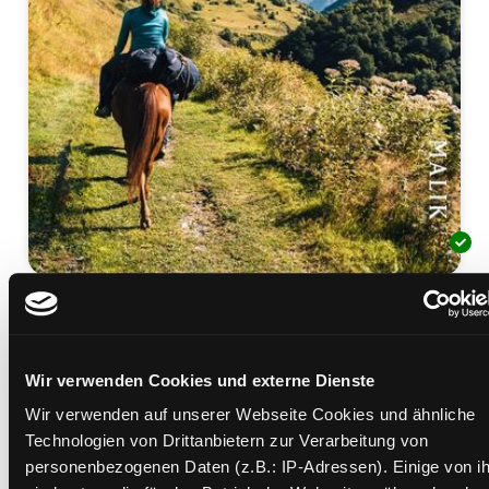
Wilde Berge, weites Land
von Ost nach West durch den Kaukasus
Mediengruppe:
Sachbuch
Wir verwenden Cookies und externe Dienste
Verfasser:
Suche nach diesem Verfasser
Zirner, Ana
Wir verwenden auf unserer Webseite Cookies und ähnliche
Technologien von Drittanbietern zur Verarbeitung von
Beschreibung ein-/ausblenden
personenbezogenen Daten (z.B.: IP-Adressen). Einige von i