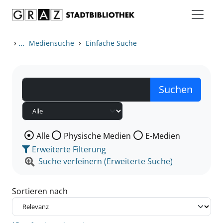
Zum Inhalt springen
Zu den Suchfiltern springen
Zur Trefferliste springen
›
...
›
Mediensuche
Einfache Suche
Wählen Sie die Medienart nach der Sie suchen wollen
Alle
Physische Medien
E-Medien
Erweiterte Filterung
Suche verfeinern (Erweiterte Suche)
Sortieren nach