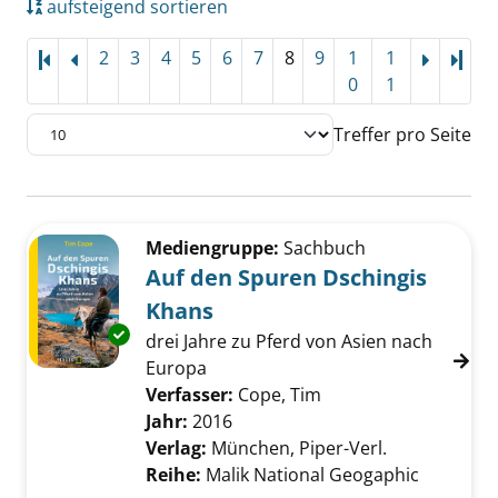
aufsteigend sortieren
2
3
4
5
6
7
8
9
1
1
Letz
0
1
Treffer pro Seite
Suchergebnis
Zu den Suchfiltern springen
Mediengruppe:
Sachbuch
Auf den Spuren Dschingis
Khans
Exemplar-Details von Auf den Spuren Dschin
drei Jahre zu Pferd von Asien nach
Europa
Verfasser:
Cope, Tim
Suche nach diesem V
Jahr:
2016
Verlag:
München, Piper-Verl.
Reihe:
Malik National Geogaphic