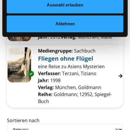
Datenschutzerklärung
und in unserem
Impressum
.
Auswahl erlauben
Mediengruppe:
Sachbuch
The Longest Way
4646 Kilometer zu Fuß durch China
Ablehnen
Verfasser:
Rehage, Christoph
Suche nach 
Exemplar-Details von The Longest Way anzei
Jahr:
2012
Verlag:
München, Malik
Mediengruppe:
Sachbuch
Fliegen ohne Flügel
eine Reise zu Asiens Mysterien
Verfasser:
Terzani, Tiziano
Suche nach die
Exemplar-Details von Fliegen ohne Flügel anz
Jahr:
1998
Verlag:
München, Goldmann
Reihe:
Goldmann; 12952, Spiegel-
Buch
Zu den Suchfiltern springen
Sortieren nach