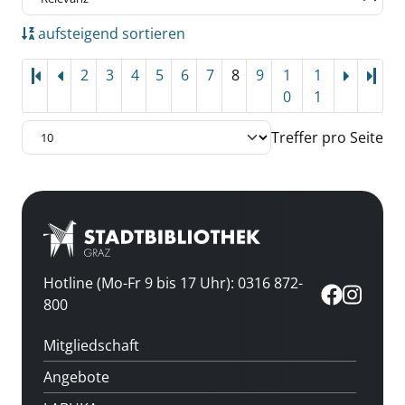
aufsteigend sortieren
2
3
4
5
6
7
8
9
1
1
Letz
0
1
Treffer pro Seite
Hotline (Mo-Fr 9 bis 17 Uhr): 0316 872-
800
Mitgliedschaft
Angebote