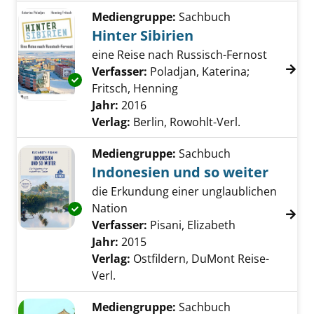
Mediengruppe:
Sachbuch
Hinter Sibirien
eine Reise nach Russisch-Fernost
Verfasser:
Poladjan, Katerina
;
Exemplar-Details von Hinter Sibirien anzeige
Fritsch, Henning
Suche nach diesem Verfa
Jahr:
2016
Verlag:
Berlin, Rowohlt-Verl.
Mediengruppe:
Sachbuch
Indonesien und so weiter
die Erkundung einer unglaublichen
Nation
Exemplar-Details von Indonesien und so weit
Verfasser:
Pisani, Elizabeth
Suche nach di
Jahr:
2015
Verlag:
Ostfildern, DuMont Reise-
Verl.
Mediengruppe:
Sachbuch