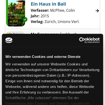
Ein Haus in Bali
Verfasser:
McPhee, Colin
Suche nach dies
Jahr:
2015
Exemplar-Details von Ein Haus in Bali anzeig
Verlag:
Zürich, Unions-Verl.
Mediengruppe:
Sachbuch
Zu den heiligen Quellen des
Islam
Exemplar-Details von Zu den heiligen Quellen
als Pilger nach Mekka und Medina
Wir verwenden Cookies und externe Dienste
Verfasser:
Trojanow, Ilija
Suche nach dies
Wir verwenden auf unserer Webseite Cookies und
Jahr:
2015
ähnliche Technologien von Drittanbietern zur Verarbeitung
Verlag:
München, Piper-Verl.
von personenbezogenen Daten (z.B.: IP-Adressen).
Reihe:
Malik National Geogaphic
Einige von ihnen sind notwendig für den Betrieb der
Mediengruppe:
Sachbuch
Webseite, während andere uns helfen, diese Webseite
Verdammtes Land
und Ihre Erfahrung zu verbessern. Bei Auswahl der
Schaltfläche „Alle zulassen“ stimmen Sie der
eine Reise durch Palästina
Verwendung aller Cookies und Dienste, sowohl von