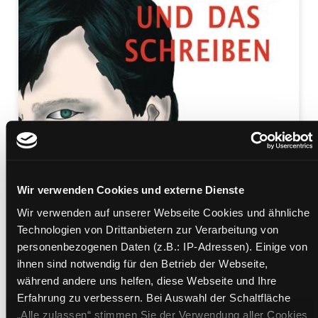
Zum
Download
Wir verwenden Cookies und externe Dienste
Das Leben und das
Wir verwenden auf unserer Webseite Cookies und ähnliche
Technologien von Drittanbietern zur Verarbeitung von
Schreiben
personenbezogenen Daten (z.B.: IP-Adressen). Einige von
Memoiren
ihnen sind notwendig für den Betrieb der Webseite,
Mediengruppe:
eBook
während andere uns helfen, diese Webseite und Ihre
Verfasser:
Suche nach diesem Verfasser
King, Stephen
Erfahrung zu verbessern. Bei Auswahl der Schaltfläche
Vorbestellbar:
Ja
Nein
„Alle zulassen“ stimmen Sie der Verwendung aller Cookies