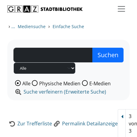
Zum Inhalt springen
Zur Detailanzeige springen
›
...
›
Mediensuche
Einfache Suche
Wählen Sie die Medienart nach der Sie suchen wollen
Alle
Physische Medien
E-Medien
Suche verfeinern (Erweiterte Suche)
3
Vorhe
Zur Trefferliste
Permalink Detailanzeige
vo
3