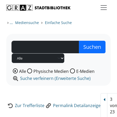
Zum Inhalt springen
Zur Detailanzeige springen
›
...
›
Mediensuche
Einfache Suche
Wählen Sie die Medienart nach der Sie suchen wollen
Alle
Physische Medien
E-Medien
Suche verfeinern (Erweiterte Suche)
3
Vorhe
Zur Trefferliste
Permalink Detailanzeige
vo
23