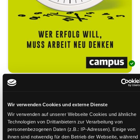
Die 5-Stunden-Revolution
wer Erfolg will, muss Arbeit neu denken
Mediengruppe:
Sachbuch
Wir verwenden Cookies und externe Dienste
Verfasser:
Suche nach diesem Verfasser
Rheingans, Lasse
Wir verwenden auf unserer Webseite Cookies und ähnliche
Beschreibung ein-/ausblenden
Technologien von Drittanbietern zur Verarbeitung von
personenbezogenen Daten (z.B.: IP-Adressen). Einige von
Mehr Informationen ein-/ausblenden
ihnen sind notwendig für den Betrieb der Webseite, während