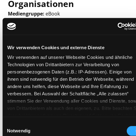
Organisationen
Mediengruppe:
eBook
Verfasser:
Suche nach diesem Verfasser
Sonntag, Karlheinz
Beschreibung ein-/ausblenden
Mehr Informationen ein-/ausblenden
Wir verwenden Cookies und externe Dienste
Wir verwenden auf unserer Webseite Cookies und ähnliche
Technologien von Drittanbietern zur Verarbeitung von
personenbezogenen Daten (z.B.: IP-Adressen). Einige von
Exemplare
ihnen sind notwendig für den Betrieb der Webseite, während
andere uns helfen, diese Webseite und Ihre Erfahrung zu
Zweigstelle:
Bibliothek digital
verbessern. Bei Auswahl der Schaltfläche „Alle zulassen“
Signatur:
stimmen Sie der Verwendung aller Cookies und Dienste, sow
Standort 2:
von Drittanbietern als auch den eigenen, zu. Bitte beachten S
Status:
Zum Download
dass bei Verwendung von Diensten und Setzen von Cookies
von Drittanbietern, eine Verarbeitung in unsicheren Drittlände
Vorbestellungen:
0
Einwilligungsauswahl
(Länder außerhalb des EWR ohne adäquates
Notwendig
Mediengruppe:
eBook