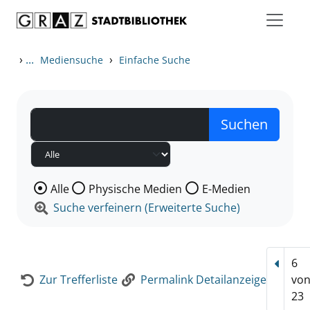
Zum Inhalt springen
Zur Detailanzeige springen
›
...
›
Mediensuche
Einfache Suche
Wählen Sie die Medienart nach der Sie suchen wollen
Alle
Physische Medien
E-Medien
Suche verfeinern (Erweiterte Suche)
6
Vorhe
Zur Trefferliste
Permalink Detailanzeige
vo
23