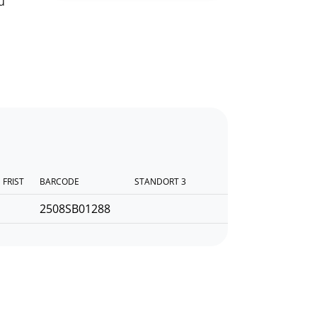
u
FRIST
BARCODE
STANDORT 3
2508SB01288