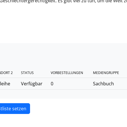
schlechtergerechtigkeit. Es gibt viel zu tun, um die Welt z
NDORT 2
STATUS
VORBESTELLUNGEN
MEDIENGRUPPE
leihe
Verfügbar
0
Sachbuch
tliste setzen