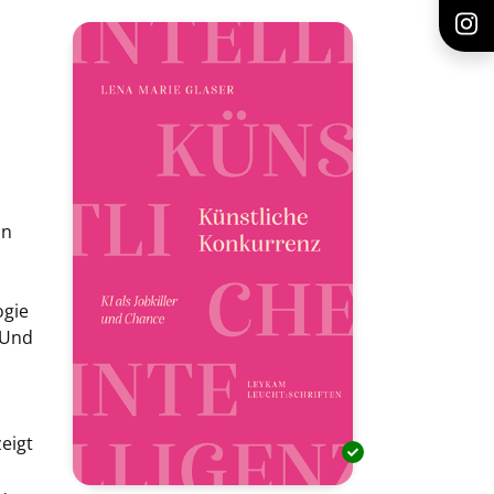
un
ogie
 Und
zeigt