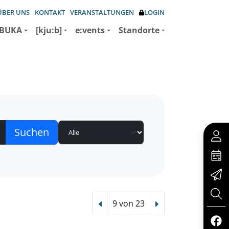
ÜBER UNS
KONTAKT
VERANSTALTUNGEN
LOGIN
BUKA
[kju:b]
e:vents
Standorte
9 von 23
Vorheriger Treffer
Nächster Treffer