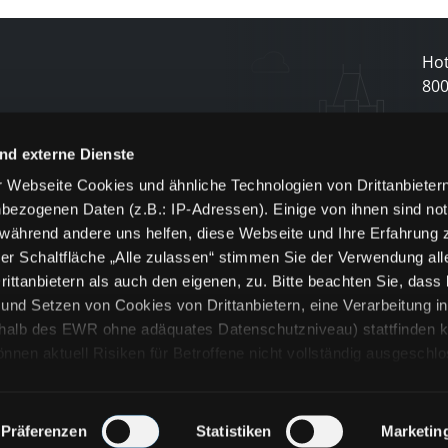
Hot
80
N
nd externe Dienste
 Webseite Cookies und ähnliche Technologien von Drittanbieter
und
bezogenen Daten (z.B.: IP-Adressen). Einige von ihnen sind not
j
 während andere uns helfen, diese Webseite und Ihre Erfahrung 
er Schaltfläche „Alle zulassen“ stimmen Sie der Verwendung all
ittanbietern als auch den eigenen, zu. Bitte beachten Sie, dass 
nd Setzen von Cookies von Drittanbietern, eine Verarbeitung i
rhalb des EWR ohne adäquates Datenschutzniveau) stattfinden k
n aktuell Risiken für Betroffene nicht vollständig ausgeschl
en
lche Cookies oder Dienste erfolgt nur, wenn Sie die jeweilige Ein
n“) oder auf die Schaltfläche „Alle zulassen“ klicken. Unter dem
ie Erklärungen zu den verschiedenen Kategorien von Cookies und
Präferenzen
Statistiken
Marketin