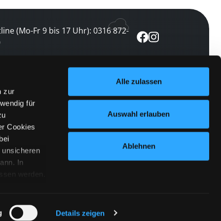
line (Mo-Fr 9 bis 17 Uhr): 0316 872-
0
ewsletter abonnieren
Alle zulassen
n zur
 keine Veranstaltung verpassen
wendig für
etzt abonnieren
Auswahl erlauben
zu
er Cookies
bei
Ablehnen
n unsicheren
ann. In
ossen werden.
Cookies
|
Impressum
|
Datenschutz
willigung
anmelden
 Punkt
 ähnlichen
g
Details zeigen