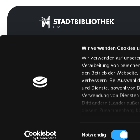
Wir verwenden Cookies u
Mitgliedschaft
Feedback
Wir verwenden auf unserer
Angebote
Kontakt
Verarbeitung von personen
LABUKA
Über uns
den Betrieb der Webseite,
verbessern. Bei Auswahl d
[kju:b]
Jobs
und Dienste, sowohl von Dr
News
Medienwunsch
Verwendung von Diensten u
Drittländern (Länder auße
Veranstaltungen
FAQs
diesem Zusammenhang könne
Standorte
Überweisungsdat
Eine Verarbeitung durch so
erteilen („Auswahl erlaube
Einwilligungsauswahl
„Details zeigen“ finden S
Notwendig