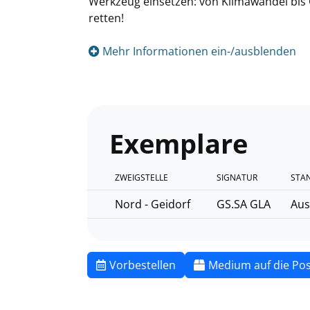
Werkzeug einsetzen: von Klimawandel bis Ge
retten!
Mehr Informationen ein-/ausblenden
Exemplare
ZWEIGSTELLE
SIGNATUR
STA
Nord - Geidorf
GS.SA GLA
Aus
Vorbestellen
Medium auf die Pos