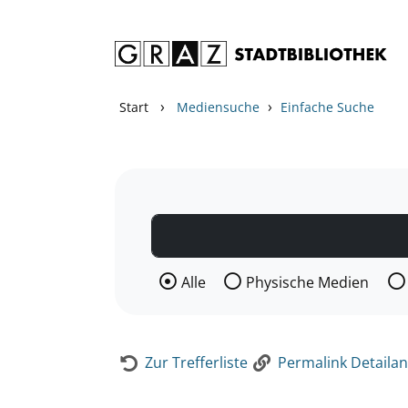
Zum Inhalt springen
Zur Detailanzeige springen
›
›
Start
Mediensuche
Einfache Suche
Wählen Sie die Medienart nach der Si
Alle
Physische Medien
Zur Trefferliste
Permalink Detailan