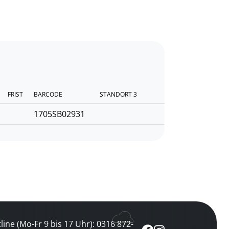
FRIST
BARCODE
STANDORT 3
1705SB02931
line (Mo-Fr 9 bis 17 Uhr): 0316 872-