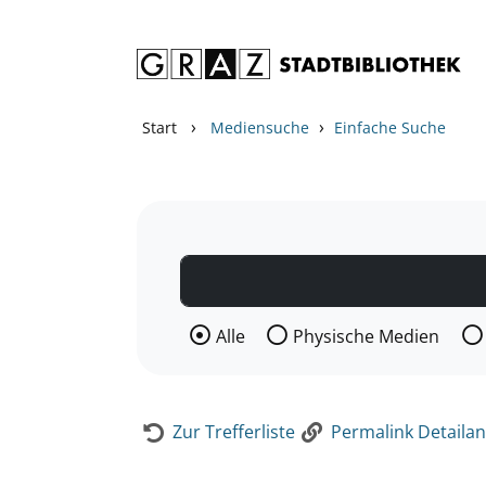
Zum Inhalt springen
Zur Detailanzeige springen
›
›
Start
Mediensuche
Einfache Suche
Wählen Sie die Medienart nach der Si
Alle
Physische Medien
Zur Trefferliste
Permalink Detailan