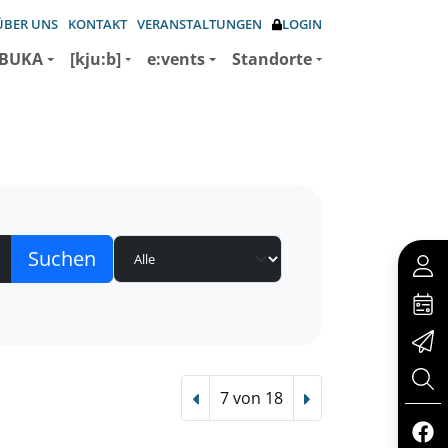
ÜBER UNS
KONTAKT
VERANSTALTUNGEN
LOGIN
BUKA
[kju:b]
e:vents
Standorte
7 von 18
Vorheriger Treffer
Nächster Treffer