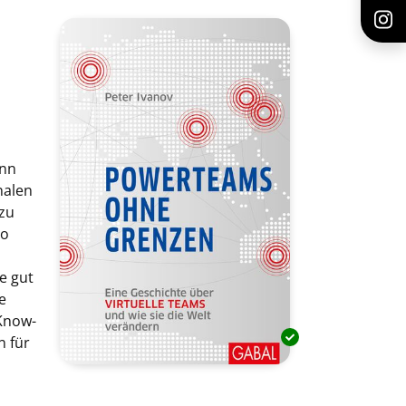
ann
nalen
zu
Wo
e gut
e
 Know-
n für