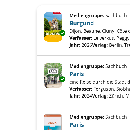
Suchergebnis
Zu den Suchfiltern springen
Mediengruppe:
Sachbuch
Burgund
Dijon, Beaune, Cluny, Côte
Exemplar-Details von Burgund
Verfasser:
Leiverkus, Peggy
Jahr:
2026
Verlag:
Berlin, T
Mediengruppe:
Sachbuch
Paris
Exemplar-Details von Paris an
eine Reise durch die Stadt d
Verfasser:
Ferguson, Siobh
Jahr:
2024
Verlag:
Zürich, M
Mediengruppe:
Sachbuch
Paris