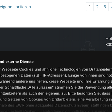
eigend sortieren
1
2
3
Hot
80
N
nd externe Dienste
 Webseite Cookies und ähnliche Technologien von Drittanbieter
und
bezogenen Daten (z.B.: IP-Adressen). Einige von ihnen sind not
j
 während andere uns helfen, diese Webseite und Ihre Erfahrung 
er Schaltfläche „Alle zulassen“ stimmen Sie der Verwendung all
ittanbietern als auch den eigenen, zu. Bitte beachten Sie, dass 
nd Setzen von Cookies von Drittanbietern, eine Verarbeitung i
rhalb des EWR ohne adäquates Datenschutzniveau) stattfinden k
n aktuell Risiken für Betroffene nicht vollständig ausgeschl