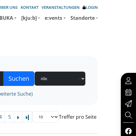
ÜBER UNS
KONTAKT
VERANSTALTUNGEN
LOGIN
BUKA
[kju:b]
e:vents
Standorte
eiterte Suche)
4
5
Treffer pro Seite
Letzte Seite