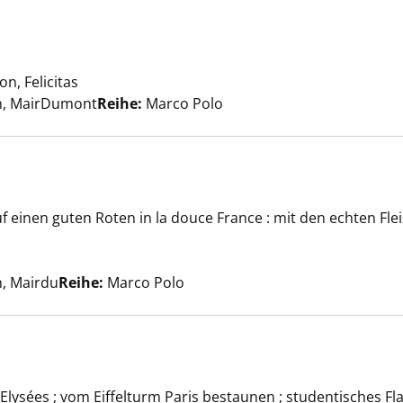
zeigen
, Felicitas
Suche nach diesem Verfasser
rn, MairDumont
Reihe:
Marco Polo
auf einen guten Roten in la douce France : mit den echten Fl
 anzeigen
he nach diesem Verfasser
n, Mairdu
Reihe:
Marco Polo
lysées ; vom Eiffelturm Paris bestaunen ; studentisches Flai