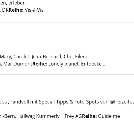
ken, erleben
zeigen
er
, DK
Reihe:
Vis-à-Vis
zeigen
 Mary
;
Carillet, Jean-Bernard
;
Cho, Eileen
Suche nach diesem 
rn, MairDumont
Reihe:
Lonely planet, Entdecke ...
pps ; randvoll mit Special-Tipps & Foto-Spots von @freizeitp
nd Paris anzeigen
che nach diesem Verfasser
l-Bern, Hallwag Kümmerly + Frey AG
Reihe:
Guide me