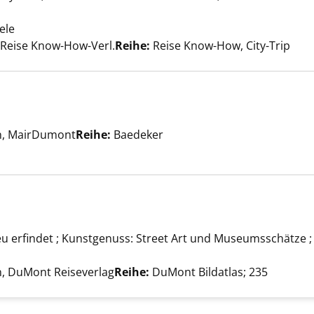
zeigen
ele
Suche nach diesem Verfasser
, Reise Know-How-Verl.
Reihe:
Reise Know-How, City-Trip
er
rn, MairDumont
Reihe:
Baedeker
zeigen
zeigen
neu erfindet ; Kunstgenuss: Street Art und Museumsschätze 
er
n, DuMont Reiseverlag
Reihe:
DuMont Bildatlas; 235