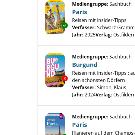
Mediengruppe:
Sachbuch
Paris
Reisen mit Insider-Tipps
Exemplar-Details von Paris an
Verfasser:
Schwarz Grammon
Jahr:
2025
Verlag:
Ostfilde
Mediengruppe:
Sachbuch
Burgund
Reisen mit Insider-Tipps : 
Exemplar-Details von Burgund
den schönsten Dörfern
Verfasser:
Simon, Klaus
Suc
Jahr:
2024
Verlag:
Ostfilder
Mediengruppe:
Sachbuch
Paris
[flanieren auf dem Champs-E