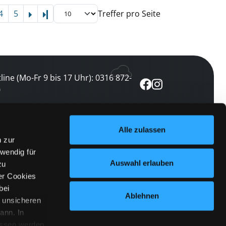
4
5
Treffer pro Seite
Letzte Seite
line (Mo-Fr 9 bis 17 Uhr): 0316 872-
0
ewsletter abonnieren
Alle zulassen
n zur
 keine Veranstaltung verpassen
wendig für
etzt abonnieren
Auswahl erlauben
zu
er Cookies
bei
Ablehnen
n unsicheren
ann. In
ossen werden.