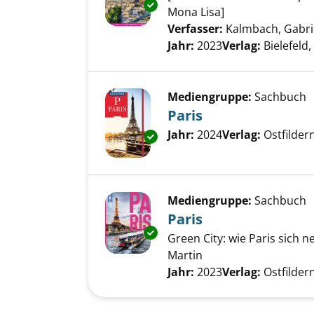
Exemplar-Details von Paris an
Mona Lisa]
Verfasser:
Kalmbach, Gabri
Jahr:
2023
Verlag:
Bielefeld
Mediengruppe:
Sachbuch
Paris
Suche nach diesem Verfass
Jahr:
2024
Verlag:
Ostfilde
Exemplar-Details von Paris an
Mediengruppe:
Sachbuch
Paris
Exemplar-Details von Paris an
Green City: wie Paris sich 
Martin
Suche nach diesem Verfass
Jahr:
2023
Verlag:
Ostfilder