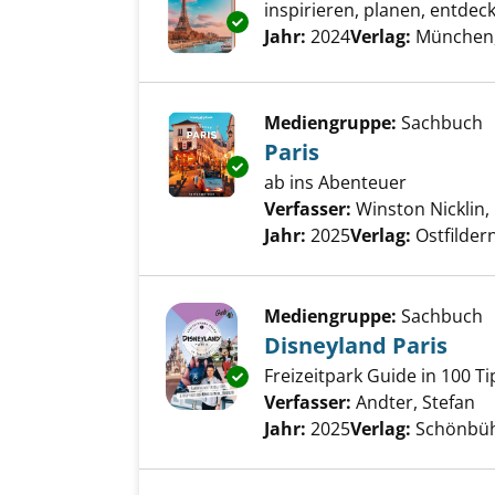
inspirieren, planen, entdec
Exemplar-Details von Paris an
Suche nach diesem Verfass
Jahr:
2024
Verlag:
München
Mediengruppe:
Sachbuch
Paris
Exemplar-Details von Paris an
ab ins Abenteuer
Verfasser:
Winston Nicklin,
Jahr:
2025
Verlag:
Ostfilde
Mediengruppe:
Sachbuch
Disneyland Paris
Freizeitpark Guide in 100 Ti
Exemplar-Details von Disneyla
Verfasser:
Andter, Stefan
Su
Jahr:
2025
Verlag:
Schönbüh