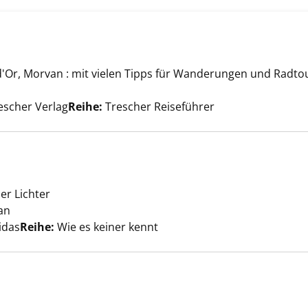
 d'Or, Morvan : mit vielen Tipps für Wanderungen und Radto
 anzeigen
Suche nach diesem Verfasser
rescher Verlag
Reihe:
Trescher Reiseführer
zeigen
er Lichter
an
Suche nach diesem Verfasser
idas
Reihe:
Wie es keiner kennt