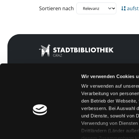
Zu den Suchfiltern springen
Sortieren nach
aufst
Wir verwenden Cookies u
Mitgliedschaft
Feedback
Wir verwenden auf unserer
Angebote
Kontakt
Verarbeitung von personen
LABUKA
Über uns
den Betrieb der Webseite,
verbessern. Bei Auswahl d
[kju:b]
Jobs
und Dienste, sowohl von Dr
News
Medienwunsch
Verwendung von Diensten u
Drittländern (Länder auße
Veranstaltungen
FAQs
diesem Zusammenhang könne