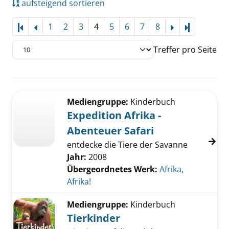
aufsteigend sortieren
1
2
3
4
5
6
7
8
Letzte Sei
Treffer pro Seite
Suchergebnis
Zu den Suchfiltern springen
Mediengruppe:
Kinderbuch
Expedition Afrika -
Abenteuer Safari
entdecke die Tiere der Savanne
Jahr:
2008
Übergeordnetes Werk:
Afrika,
Afrika!
Mediengruppe:
Kinderbuch
Tierkinder