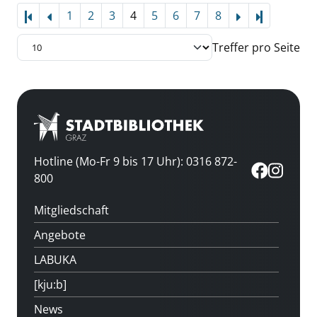
1
2
3
4
5
6
7
8
Letzte Sei
Treffer pro Seite
Hotline (Mo-Fr 9 bis 17 Uhr): 0316 872-
800
Mitgliedschaft
Angebote
LABUKA
[kju:b]
News