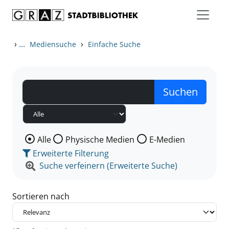
Zum Inhalt springen
Zu den Suchfiltern springen
Zur Trefferliste springen
›
...
›
Mediensuche
Einfache Suche
Wählen Sie die Medienart nach der Sie suchen wollen
Alle
Physische Medien
E-Medien
Erweiterte Filterung
Suche verfeinern (Erweiterte Suche)
Sortieren nach