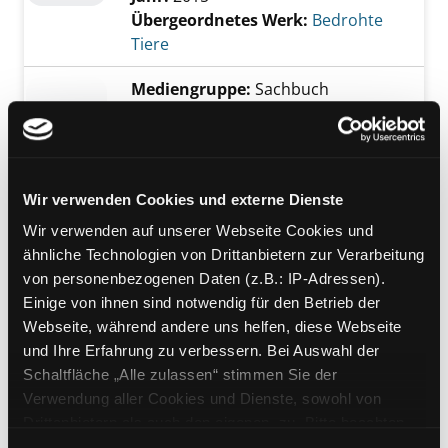
Übergeordnetes Werk:
Bedrohte
Tiere
Mediengruppe:
Sachbuch
Wilde Tiere
ungezähmt in der Wildnis
Jahr:
2015
Übergeordnetes Werk:
Im Zoo ist
Wir verwenden Cookies und externe Dienste
was los!
Wir verwenden auf unserer Webseite Cookies und
ähnliche Technologien von Drittanbietern zur Verarbeitung
Mediengruppe:
Kinderbuch
von personenbezogenen Daten (z.B.: IP-Adressen).
Das Zebra, das zu schnell
Einige von ihnen sind notwendig für den Betrieb der
Exemplar-Details von Das Zebra, das zu schn
rannte
Webseite, während andere uns helfen, diese Webseite
Verfasser:
Desmond, Jenni
Suche nach di
und Ihre Erfahrung zu verbessern. Bei Auswahl der
Jahr:
2015
Schaltfläche „Alle zulassen“ stimmen Sie der
Verlag:
Bamberg, Magellan-Verl.
Verwendung aller Cookies und Dienste, sowohl von
Reihe:
Natürlich magellan
Drittanbietern als auch den eigenen, zu. Bitte beachten
Sie, dass bei Verwendung von Diensten und Setzen von