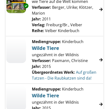
wie Tiere auf die Welt kommen
Exemplar-Details von Tierkinder anzeigen
Verfasser:
Berger, Ulrike
;
Klötzer,
Marion
Suche nach diesem Verfasser
Jahr:
2011
Verlag:
Freiburg/Br., Velber
Reihe:
Velber Kinderbuch
Mediengruppe:
Kinderbuch
Wilde Tiere
ungezähmt in der Wildnis
Verfasser:
Paxmann, Christine
Jahr:
2015
Übergeordnetes Werk:
Auf großen
Tatzen - Die Raubkatzen sind da!
Mediengruppe:
Kinderbuch
Wilde Tiere
ungezähmt in der Wildnis
Jahr:
2015