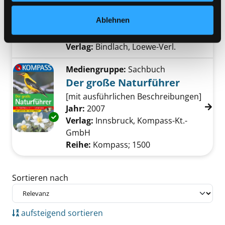
Tafiti
Exemplar-Details von Tafiti anzeigen
Ablehnen
heute bin ich du!
Suche nach diesem Verfasser
Jahr:
2017
Verlag:
Bindlach, Loewe-Verl.
Mediengruppe:
Sachbuch
Der große Naturführer
[mit ausführlichen Beschreibungen]
Suche nach diesem Verfasser
Jahr:
2007
Exemplar-Details von Der große Naturführer
Verlag:
Innsbruck, Kompass-Kt.-
GmbH
Reihe:
Kompass; 1500
Zu den Suchfiltern springen
Sortieren nach
aufsteigend sortieren