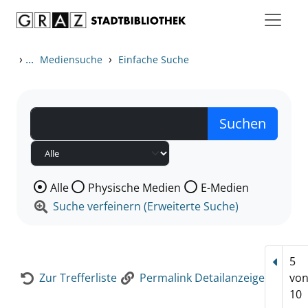
Zum Inhalt springen
Zur Detailanzeige springen
›
...
›
Mediensuche
Einfache Suche
Wählen Sie die Medienart nach der Sie suchen wollen
Alle
Physische Medien
E-Medien
Suche verfeinern (Erweiterte Suche)
5
Vorhe
Zur Trefferliste
Permalink Detailanzeige
vo
10