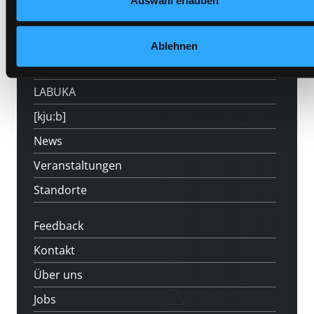
Auswahl erlauben
800
Mitgliedschaft
Ablehnen
Angebote
LABUKA
[kju:b]
News
Veranstaltungen
Standorte
Feedback
Kontakt
Über uns
Jobs