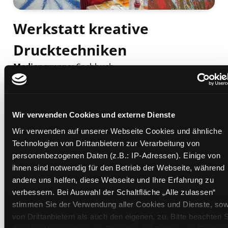
Werkstatt kreative
Drucktechniken
Mediengruppe:
Sachbuch
Verfasser:
Suche nach diesem Verfasser
Kägi, Sonja
Beschreibung ein-/ausblenden
Wir verwenden Cookies und externe Dienste
Mehr Informationen ein-/ausblenden
Wir verwenden auf unserer Webseite Cookies und ähnliche
Technologien von Drittanbietern zur Verarbeitung von
personenbezogenen Daten (z.B.: IP-Adressen). Einige von
Exemplare
ihnen sind notwendig für den Betrieb der Webseite, während
andere uns helfen, diese Webseite und Ihre Erfahrung zu
Zweigstelle:
Nord - Geidorf
verbessern. Bei Auswahl der Schaltfläche „Alle zulassen“
stimmen Sie der Verwendung aller Cookies und Dienste, sow
Signatur:
KB.FG KAEG
von Drittanbietern als auch den eigenen, zu. Bitte beachten S
Standort 2:
Ausleihe