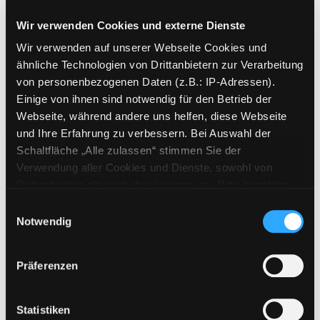
Heut machen wir ein
Picknick
Wir verwenden Cookies und externe Dienste
wie-geht-was-Geschichten zum
Exemplar-Details von Heut machen wir ein Pi
Wir verwenden auf unserer Webseite Cookies und
Vorlesen für Demenzkranke
ähnliche Technologien von Drittanbietern zur Verarbeitung
Verfasser:
Strätling, Ulrike
Suche nach die
von personenbezogenen Daten (z.B.: IP-Adressen).
Jahr:
2021
Einige von ihnen sind notwendig für den Betrieb der
Verlag:
Gießen, Brunnen-Verl.
Webseite, während andere uns helfen, diese Webseite
und Ihre Erfahrung zu verbessern. Bei Auswahl der
Mediengruppe:
Sachbuch
Schaltfläche „Alle zulassen“ stimmen Sie der
Tiergeschichten
Verwendung aller Cookies und Dienste, sowohl von
5-Minuten-Vorlesegeschichten für
Drittanbietern als auch den eigenen, zu. Bitte beachten
Exemplar-Details von Tiergeschichten anzeig
Menschen mit Demenz
Sie, dass bei Verwendung von Diensten und Setzen von
Einwilligungsauswahl
Verfasser:
Simon, Katia
Suche nach diesem
Cookies von Drittanbietern, eine Verarbeitung in
Notwendig
Jahr:
2015
unsicheren Drittländern (Länder außerhalb des EWR
Verlag:
Mülheim an der Ruhr, Verlag
ohne adäquates Datenschutzniveau) stattfinden kann. In
Präferenzen
an der Ruhr
diesem Zusammenhang können aktuell Risiken für
Betroffene nicht vollständig ausgeschlossen werden.
Mediengruppe:
Sachbuch
Eine Verarbeitung durch solche Cookies oder Dienste
Statistiken
Aktiv leben mit Alzheimer