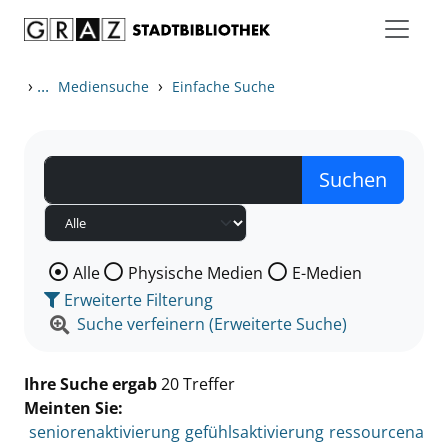
Zum Inhalt springen
Zu den Suchfiltern springen
Zur Trefferliste springen
›
...
›
Mediensuche
Einfache Suche
Wählen Sie die Medienart nach der Sie suchen wollen
Alle
Physische Medien
E-Medien
Erweiterte Filterung
Suche verfeinern (Erweiterte Suche)
Ihre Suche ergab
20 Treffer
Meinten Sie:
seniorenaktivierung
gefühlsaktivierung
ressourcena