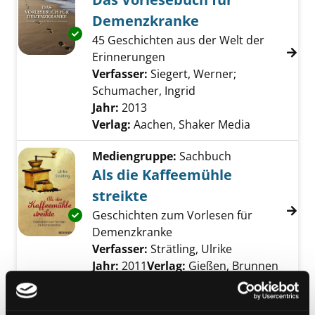
Demenzkranke
Exemplar-Details von Das Vorlesebuch für 
45 Geschichten aus der Welt der
Erinnerungen
Verfasser:
Siegert, Werner
;
Schumacher, Ingrid
Suche nach diesem Ve
Jahr:
2013
Verlag:
Aachen, Shaker Media
Mediengruppe:
Sachbuch
Als die Kaffeemühle
streikte
Geschichten zum Vorlesen für
Exemplar-Details von Als die Kaffeemühle str
Demenzkranke
Verfasser:
Strätling, Ulrike
Suche nach die
Jahr:
2011
Verlag:
Gießen, Brunnen
Mediengruppe:
Belletristik