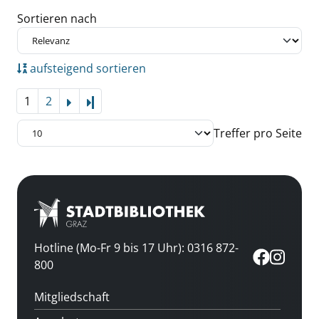
Zu den Suchfiltern springen
Sortieren nach
aufsteigend sortieren
1
2
Letzte Seite
Treffer pro Seite
Hotline (Mo-Fr 9 bis 17 Uhr): 0316 872-
800
Mitgliedschaft