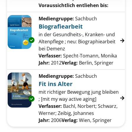
Voraussichtlich entliehen bis:
Mediengruppe:
Sachbuch
Biografiearbeit
in der Gesundheits-, Kranken- und
Exemplar-Details von Biografiearbeit anzeige
Altenpflege ; neu: Biographiearbeit
bei Demenz
Verfasser:
Specht-Tomann, Monika
Suche 
Jahr:
2012
Verlag:
Berlin, Springer
Mediengruppe:
Sachbuch
Fit ins Alter
mit richtiger Bewegung jung bleiben
Exemplar-Details von Fit ins Alter anzeigen
; [mit my way active aging]
Verfasser:
Bachl, Norbert
;
Schwarz,
Werner
;
Zeibig, Johannes
Suche nach dies
Jahr:
2006
Verlag:
Wien, Springer