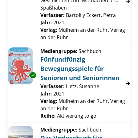
Geschichten zum Mitmachen und
Spaßhaben
Verfasser:
Bartoli y Eckert, Petra
Suche na
Jahr:
2021
Verlag:
Mülheim an der Ruhr, Verlag
an der Ruhr
Mediengruppe:
Sachbuch
Fünfundfünzig
Bewegungsspiele für
Exemplar-Details von Fünfundfünzig Bewegun
Senioren und Seniorinnen
Verfasser:
Lietz, Susanne
Suche nach dies
Jahr:
2021
Verlag:
Mülheim an der Ruhr, Verlag
an der Ruhr
Reihe:
Aktivierung to go
Mediengruppe:
Sachbuch
Das Vorlesebuch für