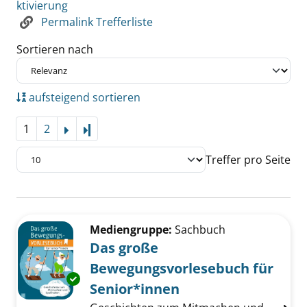
ktivierung
Permalink Trefferliste
Sortieren nach
aufsteigend sortieren
1
2
Letzte Seite
Treffer pro Seite
Suchergebnis
Zu den Suchfiltern springen
Mediengruppe:
Sachbuch
Das große
Bewegungsvorlesebuch für
Exemplar-Details von Das große Bewegungsv
Senior*innen