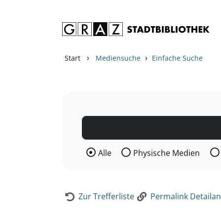
Zum Inhalt springen
Zur Detailanzeige springen
›
›
Start
Mediensuche
Einfache Suche
Wählen Sie die Medienart nach der Si
Alle
Physische Medien
Zur Trefferliste
Permalink Detailan