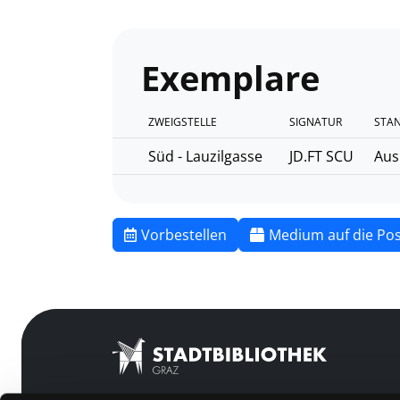
Exemplare
ZWEIGSTELLE
SIGNATUR
STA
Süd - Lauzilgasse
JD.FT SCU
Aus
Vorbestellen
Medium auf die Pos