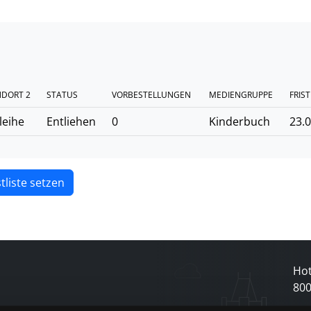
NDORT 2
STATUS
VORBESTELLUNGEN
MEDIENGRUPPE
FRIST
leihe
Entliehen
0
Kinderbuch
23.
tliste setzen
Hot
80