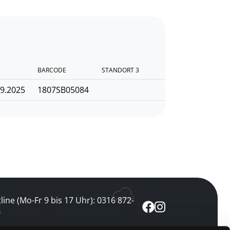
BARCODE
STANDORT 3
09.2025
1807SB05084
line (Mo-Fr 9 bis 17 Uhr): 0316 872-
0