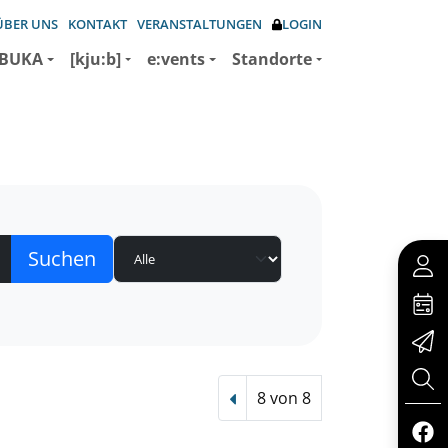
ÜBER UNS
KONTAKT
VERANSTALTUNGEN
LOGIN
BUKA
[kju:b]
e:vents
Standorte
8 von 8
Vorheriger Treffer