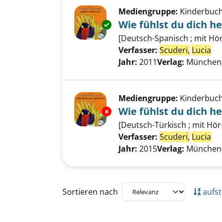
Mediengruppe:
Kinderbuc
Wie fühlst du dich h
Exemplar-Details von Wie fühls
[Deutsch-Spanisch ; mit Hö
Verfasser:
Scuderi,
Lucia
Su
Jahr:
2011
Verlag:
München, 
Mediengruppe:
Kinderbuc
Wie fühlst du dich h
Exemplar-Details von Wie fühls
[Deutsch-Türkisch ; mit Hör
Verfasser:
Scuderi,
Lucia
Su
Jahr:
2015
Verlag:
München, 
Zu den Suchfiltern springen
Sortieren nach
aufst