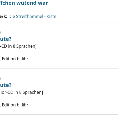
ffchen wütend war
erk:
Die Streithammel - Kiste
h
eute?
t du dich heute? anzeigen
-CD in 8 Sprachen]
che nach diesem Verfasser
Edition bi-libri
h
eute?
t du dich heute? anzeigen
 Hör-CD in 8 Sprachen]
che nach diesem Verfasser
Edition bi-libri