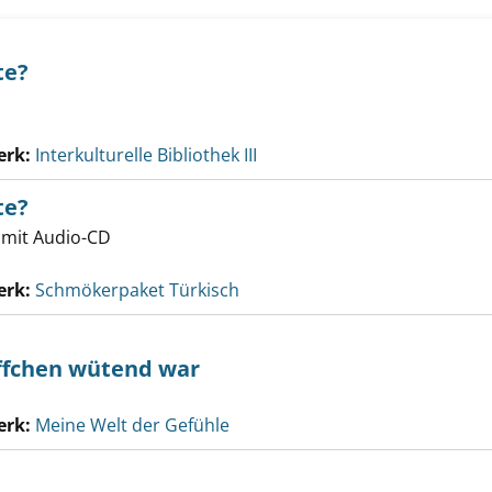
te?
erk:
Interkulturelle Bibliothek III
te?
 mit Audio-CD
erk:
Schmökerpaket Türkisch
ffchen wütend war
erk:
Meine Welt der Gefühle