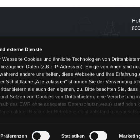
Hot
80
N
nd externe Dienste
 Webseite Cookies und ähnliche Technologien von Drittanbieter
und
bezogenen Daten (z.B.: IP-Adressen). Einige von ihnen sind not
j
 während andere uns helfen, diese Webseite und Ihre Erfahrung 
er Schaltfläche „Alle zulassen“ stimmen Sie der Verwendung all
ittanbietern als auch den eigenen, zu. Bitte beachten Sie, dass 
nd Setzen von Cookies von Drittanbietern, eine Verarbeitung i
rhalb des EWR ohne adäquates Datenschutzniveau) stattfinden k
n aktuell Risiken für Betroffene nicht vollständig ausgeschl
en
lche Cookies oder Dienste erfolgt nur, wenn Sie die jeweilige Ein
n“) oder auf die Schaltfläche „Alle zulassen“ klicken. Unter dem
ie Erklärungen zu den verschiedenen Kategorien von Cookies und
Präferenzen
Statistiken
Marketin