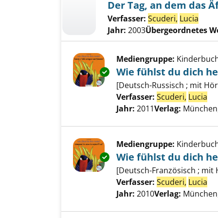
Der Tag, an dem das Ä
Verfasser:
Scuderi,
Lucia
Jahr:
2003
Übergeordnetes W
Mediengruppe:
Kinderbuc
Wie fühlst du dich h
Exemplar-Details von Wie fühls
[Deutsch-Russisch ; mit Hör
Verfasser:
Scuderi,
Lucia
Su
Jahr:
2011
Verlag:
München, 
Mediengruppe:
Kinderbuc
Wie fühlst du dich h
Exemplar-Details von Wie fühls
[Deutsch-Französisch ; mit
Verfasser:
Scuderi,
Lucia
Su
Jahr:
2010
Verlag:
München, 