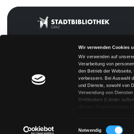
Wir verwenden Cookies u
Mitgliedschaft
Feedback
Wir verwenden auf unserer
Angebote
Kontakt
Verarbeitung von personen
LABUKA
Über uns
den Betrieb der Webseite,
verbessern. Bei Auswahl d
[kju:b]
Jobs
und Dienste, sowohl von Dr
News
Medienwunsch
Verwendung von Diensten u
Drittländern (Länder auße
Veranstaltungen
FAQs
diesem Zusammenhang könne
Standorte
Überweisungsdat
Eine Verarbeitung durch so
erteilen („Auswahl erlaube
Einwilligungsauswahl
„Details zeigen“ finden S
Notwendig