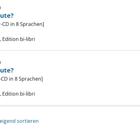
h
eute?
t du dich heute? anzeigen
r-CD in 8 Sprachen]
che nach diesem Verfasser
Edition bi-libri
h
eute?
t du dich heute? anzeigen
-CD in 8 Sprachen]
che nach diesem Verfasser
Edition bi-libri
eigend sortieren