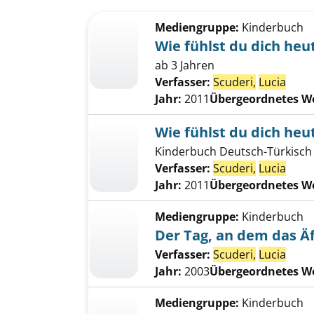
Suchergebnis
Zu den Suchfiltern springen
Mediengruppe:
Kinderbuch
Wie fühlst du dich heu
ab 3 Jahren
Verfasser:
Scuderi,
Lucia
Jahr:
2011
Übergeordnetes W
Wie fühlst du dich heu
Kinderbuch Deutsch-Türkisch
Verfasser:
Scuderi,
Lucia
Jahr:
2011
Übergeordnetes W
Mediengruppe:
Kinderbuch
Der Tag, an dem das Ä
Verfasser:
Scuderi,
Lucia
Jahr:
2003
Übergeordnetes W
Mediengruppe:
Kinderbuch