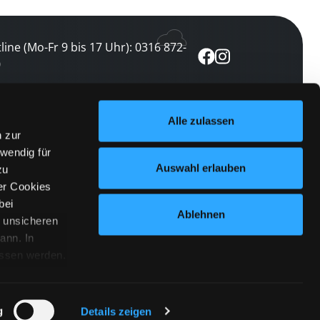
line (Mo-Fr 9 bis 17 Uhr): 0316 872-
0
ewsletter abonnieren
Alle zulassen
n zur
 keine Veranstaltung verpassen
wendig für
etzt abonnieren
Auswahl erlauben
zu
er Cookies
bei
Ablehnen
n unsicheren
ann. In
ossen werden.
Cookies
|
Impressum
|
Datenschutz
willigung
anmelden
 Punkt
 ähnlichen
g
Details zeigen