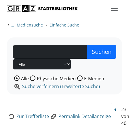
Zum Inhalt springen
Zur Detailanzeige springen
›
...
›
Mediensuche
Einfache Suche
Wählen Sie die Medienart nach der Sie suchen wollen
Alle
Physische Medien
E-Medien
Suche verfeinern (Erweiterte Suche)
23
Vorhe
Zur Trefferliste
Permalink Detailanzeige
vo
40