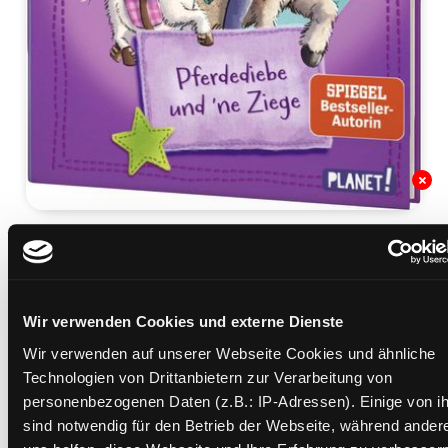
03.; Pferdediebe und 'ne
Ziege
Mediengruppe:
Kinderbuch
Wir verwenden Cookies und externe Dienste
Suche nach diesem Verfasser
Wir verwenden auf unserer Webseite Cookies und ähnliche
Beschreibung ein-/ausblenden
Technologien von Drittanbietern zur Verarbeitung von
personenbezogenen Daten (z.B.: IP-Adressen). Einige von i
Mehr Informationen ein-/ausblenden
sind notwendig für den Betrieb der Webseite, während ander