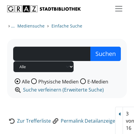
Zum Inhalt springen
Zur Detailanzeige springen
›
...
›
Mediensuche
Einfache Suche
Wählen Sie die Medienart nach der Sie suchen wollen
Alle
Physische Medien
E-Medien
Suche verfeinern (Erweiterte Suche)
3
Vorhe
Zur Trefferliste
Permalink Detailanzeige
vo
16