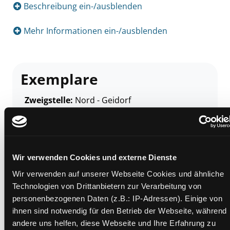
Beschreibung ein-/ausblenden
Mehr Informationen ein-/ausblenden
Exemplare
Zweigstelle:
Nord - Geidorf
Signatur:
DR.F COG
Standort 2:
Ausleihe
Status:
Verfügbar
Wir verwenden Cookies und externe Dienste
Vorbestellungen:
0
Mediengruppe:
Belletristik
Wir verwenden auf unserer Webseite Cookies und ähnliche
Technologien von Drittanbietern zur Verarbeitung von
Frist:
personenbezogenen Daten (z.B.: IP-Adressen). Einige von
Barcode:
2108SB05625
ihnen sind notwendig für den Betrieb der Webseite, während
Standort 3:
andere uns helfen, diese Webseite und Ihre Erfahrung zu