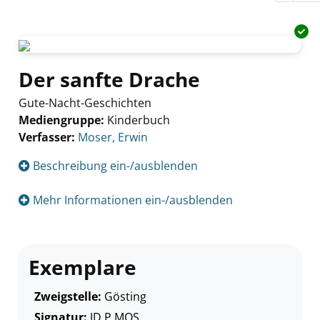
Der sanfte Drache
Gute-Nacht-Geschichten
Mediengruppe:
Kinderbuch
Verfasser:
Suche nach diesem Verfasser
Moser, Erwin
Beschreibung ein-/ausblenden
Mehr Informationen ein-/ausblenden
Exemplare
Zweigstelle:
Gösting
Signatur:
JD.P MOS