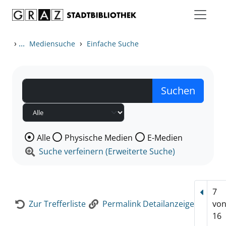
Zum Inhalt springen
Zur Detailanzeige springen
›
...
›
Mediensuche
Einfache Suche
Wählen Sie die Medienart nach der Sie suchen wollen
Alle
Physische Medien
E-Medien
Suche verfeinern (Erweiterte Suche)
7
Vorhe
Zur Trefferliste
Permalink Detailanzeige
vo
16