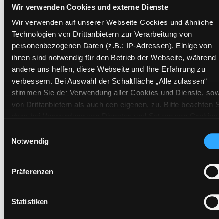
Wir verwenden Cookies und externe Dienste
Wir verwenden auf unserer Webseite Cookies und ähnliche
Zweigstelle:
Ost - Schillerstraße
Technologien von Drittanbietern zur Verarbeitung von
Signatur:
JD.P MOS
personenbezogenen Daten (z.B.: IP-Adressen). Einige von
Standort 2:
Ausleihe
ihnen sind notwendig für den Betrieb der Webseite, während
andere uns helfen, diese Webseite und Ihre Erfahrung zu
Status:
Entliehen
verbessern. Bei Auswahl der Schaltfläche „Alle zulassen“
Vorbestellungen:
0
stimmen Sie der Verwendung aller Cookies und Dienste, sow
Mediengruppe:
Kinderbuch
von Drittanbietern als auch den eigenen, zu. Bitte beachten S
Frist:
26.08.2026
dass bei Verwendung von Diensten und Setzen von Cookies
Barcode:
0106BU24402
von Drittanbietern, eine Verarbeitung in unsicheren Drittlände
Einwilligungsauswahl
(Länder außerhalb des EWR ohne adäquates
Standort 3:
Notwendig
Datenschutzniveau) stattfinden kann. In diesem Zusammen
können aktuell Risiken für Betroffene nicht vollständig
Präferenzen
ausgeschlossen werden. Eine Verarbeitung durch solche
Cookies oder Dienste erfolgt nur, wenn Sie die jeweilige
Zweigstelle:
West - Eggenberg
Einwilligung erteilen („Auswahl erlauben“) oder auf die
Statistiken
Signatur:
JD.P MOS
Schaltfläche „Alle zulassen“ klicken. Unter dem Punkt „Detai
Standort 2:
Ausleihe