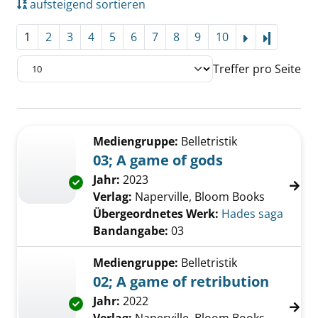
aufsteigend sortieren
1
2
3
4
5
6
7
8
9
10
Letzte Se
Treffer pro Seite
Suchergebnis
Zu den Suchfiltern springen
Mediengruppe:
Belletristik
03; A game of gods
Suche nach diesem Verfasser
Jahr:
2023
Exemplar-Details von 03; A game of gods anz
Verlag:
Naperville, Bloom Books
Übergeordnetes Werk:
Hades saga
Bandangabe:
03
Mediengruppe:
Belletristik
02; A game of retribution
Suche nach diesem Verfasser
Jahr:
2022
Exemplar-Details von 02; A game of retributi