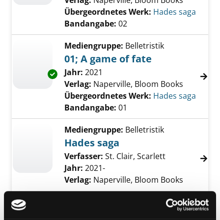
Verlag:
Naperville, Bloom Books
Übergeordnetes Werk:
Hades saga
Bandangabe:
02
Mediengruppe:
Belletristik
01; A game of fate
Suche nach diesem Verfasser
Jahr:
2021
Exemplar-Details von 01; A game of fate anze
Verlag:
Naperville, Bloom Books
Übergeordnetes Werk:
Hades saga
Bandangabe:
01
Mediengruppe:
Belletristik
Hades saga
Verfasser:
St. Clair, Scarlett
Jahr:
2021-
Verlag:
Naperville, Bloom Books
Mediengruppe:
Belletristik