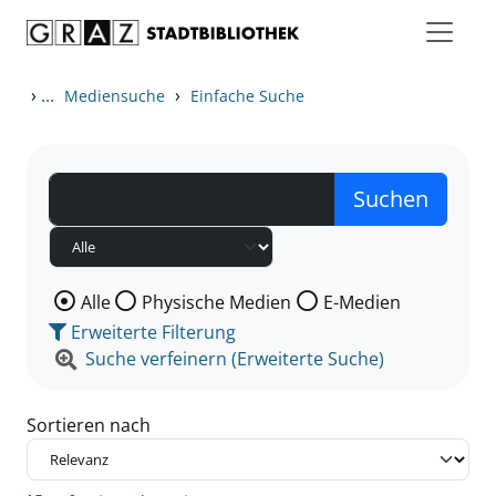
Zum Inhalt springen
Zu den Suchfiltern springen
Zur Trefferliste springen
›
...
›
Mediensuche
Einfache Suche
Wählen Sie die Medienart nach der Sie suchen wollen
Alle
Physische Medien
E-Medien
Erweiterte Filterung
Suche verfeinern (Erweiterte Suche)
Sortieren nach