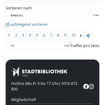
Zu den Suchfiltern springen
Sortieren nach
aufsteigend sortieren
1
2
3
4
5
6
7
8
9
10
Letzte Se
Treffer pro Seite
Hotline (Mo-Fr 9 bis 17 Uhr): 0316 872-
800
Mitgliedschaft