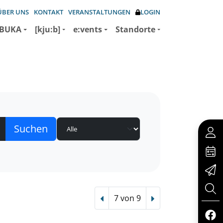
ÜBER UNS
KONTAKT
VERANSTALTUNGEN
LOGIN
BUKA
[kju:b]
e:vents
Standorte
7 von 9
Vorheriger Treffer
Nächster Treffer