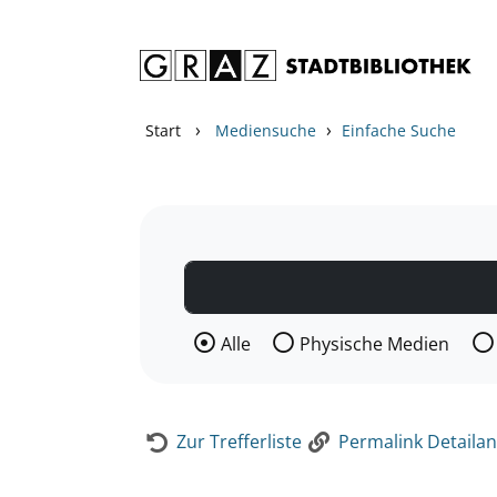
Zum Inhalt springen
Zur Detailanzeige springen
›
›
Start
Mediensuche
Einfache Suche
Wählen Sie die Medienart nach der Si
Alle
Physische Medien
Zur Trefferliste
Permalink Detailan