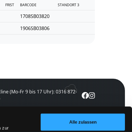
FRIST
BARCODE
STANDORT 3
1708SB03820
1906SB03806
line (Mo-Fr 9 bis 17 Uhr): 0316 872-
0
ewsletter abonnieren
Alle zulassen
n zur
 keine Veranstaltung verpassen