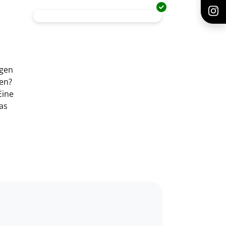
igen
den?
Eine
as