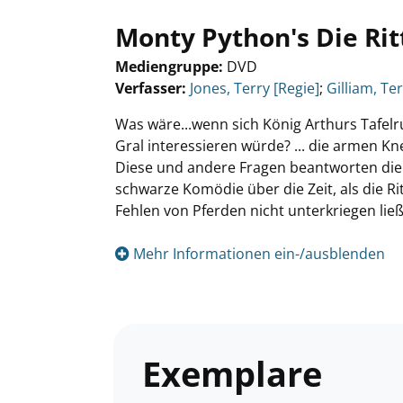
Monty Python's Die Ri
Mediengruppe:
DVD
Verfasser:
Suche nach diesem Verfasser
Jones, Terry [Regie]
;
Gilliam, Ter
Was wäre...wenn sich König Arthurs Tafelr
Gral interessieren würde? ... die armen K
Diese und andere Fragen beantworten die
schwarze Komödie über die Zeit, als die Ri
Fehlen von Pferden nicht unterkriegen lie
Mehr Informationen ein-/ausblenden
Exemplare