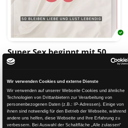
Super Sex beginnt mit 50
so bleiben Liebe und Lust lebendig
Mediengruppe:
Sachbuch
Verfasser:
Suche nach diesem Verfasser
Cox, Tracey
Wir verwenden Cookies und externe Dienste
Beschreibung ein-/ausblenden
Wir verwenden auf unserer Webseite Cookies und ähnliche
Technologien von Drittanbietern zur Verarbeitung von
Mehr Informationen ein-/ausblenden
personenbezogenen Daten (z.B.: IP-Adressen). Einige von
ihnen sind notwendig für den Betrieb der Webseite, während
andere uns helfen, diese Webseite und Ihre Erfahrung zu
Exemplare
verbessern. Bei Auswahl der Schaltfläche „Alle zulassen“