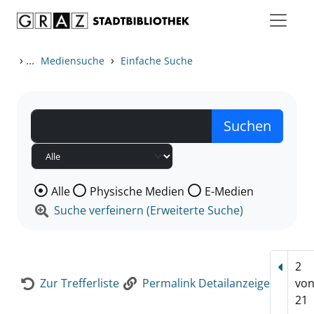
Zum Inhalt springen
Zur Detailanzeige springen
›
...
›
Mediensuche
Einfache Suche
Wählen Sie die Medienart nach der Sie suchen wollen
Alle
Physische Medien
E-Medien
Suche verfeinern (Erweiterte Suche)
2
Vorhe
Zur Trefferliste
Permalink Detailanzeige
vo
21