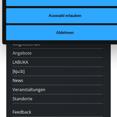
Auswahl erlauben
Hotline (Mo-Fr 9 bis 17 Uhr): 0316 872-
800
Ablehnen
Mitgliedschaft
Angebote
LABUKA
[kju:b]
News
Veranstaltungen
Standorte
Feedback