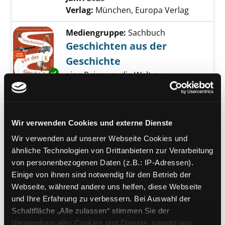
Verlag:
München, Europa Verlag
Mediengruppe:
Sachbuch
Geschichten aus der
Geschichte
Exemplar-Details von Geschichten aus der G
eine Reise um die Welt zu
außergewöhnlichen
Persönlichkeiten, vergessenen
Ereignissen und sagenhaften
Entdeckungen
Wir verwenden Cookies und externe Dienste
Verfasser:
Hemmer, Richard
;
Wir verwenden auf unserer Webseite Cookies und
Meßner, Daniel
Suche nach diesem Verfas
ähnliche Technologien von Drittanbietern zur Verarbeitung
Jahr:
2023
von personenbezogenen Daten (z.B.: IP-Adressen).
Verlag:
München, Piper-Verl.
Einige von ihnen sind notwendig für den Betrieb der
Webseite, während andere uns helfen, diese Webseite
Mediengruppe:
Sachbuch
und Ihre Erfahrung zu verbessern. Bei Auswahl der
Zwischen Erde und Himmel
Schaltfläche „Alle zulassen“ stimmen Sie der
Klima - eine Menschheitsgeschichte
Verwendung aller Cookies und Dienste, sowohl von