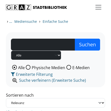
Zum Inhalt springen
Zu den Suchfiltern springen
Zur Trefferliste springen
›
...
›
Mediensuche
Einfache Suche
Wählen Sie die Medienart nach der Sie suchen wollen
Alle
Physische Medien
E-Medien
Erweiterte Filterung
Suche verfeinern (Erweiterte Suche)
Sortieren nach