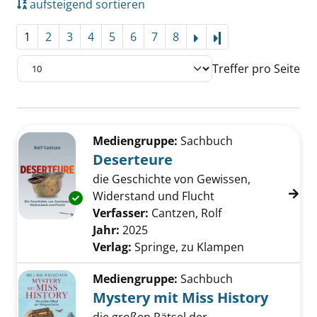
aufsteigend sortieren
1
2
3
4
5
6
7
8
Letzte Seite
Treffer pro Seite
Suchergebnis
Zu den Suchfiltern springen
Mediengruppe:
Sachbuch
Deserteure
die Geschichte von Gewissen,
Widerstand und Flucht
Exemplar-Details von Deserteure anzeigen
Verfasser:
Cantzen, Rolf
Suche nach diese
Jahr:
2025
Verlag:
Springe, zu Klampen
Mediengruppe:
Sachbuch
Mystery mit Miss History