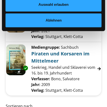
Datenschutzerklärung
und in unserem
Impressum
.
Auswahl erlauben
Mediengruppe:
Sachbuch
Herrschaft
die Entstehung des Westens
Ablehnen
Verfasser:
Holland, Tom
Suche nach diese
Exemplar-Details von Herrschaft anzeigen
Jahr:
2021
Verlag:
Stuttgart, Klett-Cotta
Mediengruppe:
Sachbuch
Piraten und Korsaren im
Mittelmeer
Seekrieg, Handel und Sklaverei vom
Exemplar-Details von Piraten und Korsaren 
16. bis 19. Jahrhundert
Verfasser:
Bono, Salvatore
Suche nach di
Jahr:
2009
Verlag:
Stuttgart, Klett-Cotta
Zu den Suchfiltern springen
Sortieren nach