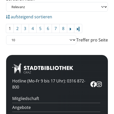
aufsteigend sortieren
1
2
3
4
5
6
7
8
Letzte Seite
Treffer pro Seite
Hotline (Mo-Fr 9 bis 17 Uhr): 0316 872-
800
Mitgliedschaft
Angebote