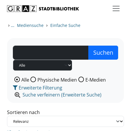
Zum Inhalt springen
Zu den Suchfiltern springen
Zur Trefferliste springen
›
...
›
Mediensuche
Einfache Suche
Wählen Sie die Medienart nach der Sie suchen wollen
Alle
Physische Medien
E-Medien
Erweiterte Filterung
Suche verfeinern (Erweiterte Suche)
Sortieren nach