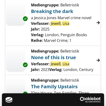
Mediengruppe:
Belletristik
Breaking the dark
a Jessica Jones Marvel crime novel
Exemplar-Details von Breaking the dark anze
Verfasser:
Jewell,
Lisa
Suche nach diesem 
Jahr:
2025
Verlag:
London, Penguin Books
Reihe:
Marvel Crime; 1
Mediengruppe:
Belletristik
None of this is true
Verfasser:
Jewell,
Lisa
Suche nach diesem 
Exemplar-Details von None of this is true an
Jahr:
2023
Verlag:
London, Century
Mediengruppe:
Belletristik
The Family Upstairs
[One House, Two Families, Three
Exemplar-Details von The Family Upstairs an
Bodies]
Verfasser:
Jewell,
Lisa
Suche nach diesem 