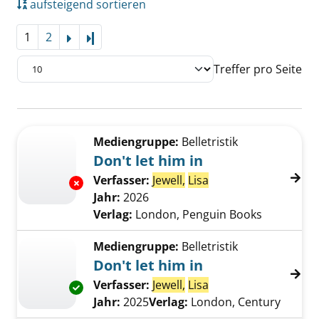
aufsteigend sortieren
1
2
Letzte Seite
Treffer pro Seite
Suchergebnis
Zu den Suchfiltern springen
Mediengruppe:
Belletristik
Don't let him in
Verfasser:
Jewell,
Lisa
Suche nach diesem 
Exemplar-Details von Don't let him in anzeig
Jahr:
2026
Verlag:
London, Penguin Books
Mediengruppe:
Belletristik
Don't let him in
Verfasser:
Jewell,
Lisa
Suche nach diesem 
Exemplar-Details von Don't let him in anzeig
Jahr:
2025
Verlag:
London, Century