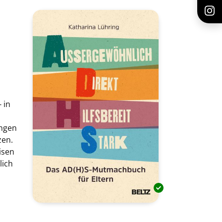
 in
ungen
zen.
isen
lich