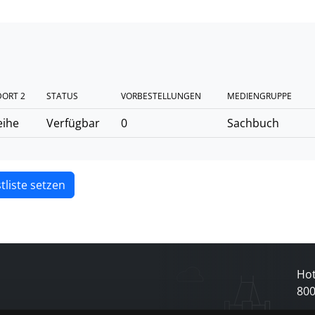
ORT 2
STATUS
VORBESTELLUNGEN
MEDIENGRUPPE
eihe
Verfügbar
0
Sachbuch
tliste setzen
Hot
80