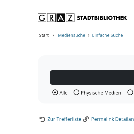
Zum Inhalt springen
Zur Detailanzeige springen
›
›
Start
Mediensuche
Einfache Suche
Wählen Sie die Medienart nach der Si
Alle
Physische Medien
Zur Trefferliste
Permalink Detailan