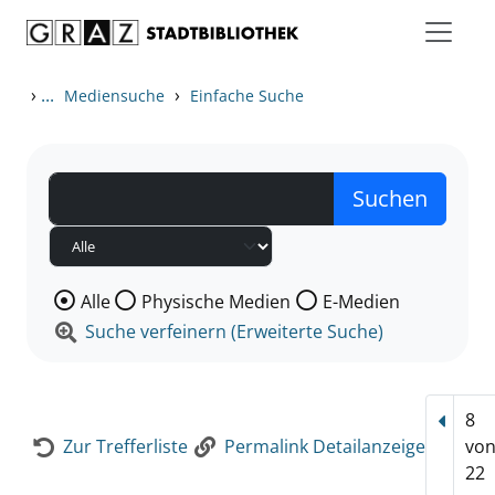
Zum Inhalt springen
Zur Detailanzeige springen
›
...
›
Mediensuche
Einfache Suche
Wählen Sie die Medienart nach der Sie suchen wollen
Alle
Physische Medien
E-Medien
Suche verfeinern (Erweiterte Suche)
8
Vorhe
Zur Trefferliste
Permalink Detailanzeige
vo
22