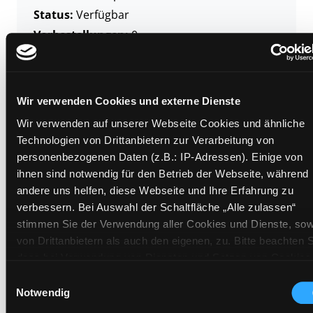
Status:
Verfügbar
Vorbestellungen:
0
Mediengruppe:
Literatur CD
Frist:
Barcode:
1211SB01241
Wir verwenden Cookies und externe Dienste
Standort 3:
Wir verwenden auf unserer Webseite Cookies und ähnliche
Technologien von Drittanbietern zur Verarbeitung von
personenbezogenen Daten (z.B.: IP-Adressen). Einige von
ihnen sind notwendig für den Betrieb der Webseite, während
Zweigstelle:
Ost - Schillerstraße
andere uns helfen, diese Webseite und Ihre Erfahrung zu
Signatur:
TD.PR.QG DAL
verbessern. Bei Auswahl der Schaltfläche „Alle zulassen“
Standort 2:
Ausleihe
stimmen Sie der Verwendung aller Cookies und Dienste, sow
von Drittanbietern als auch den eigenen, zu. Bitte beachten S
Status:
Verfügbar
dass bei Verwendung von Diensten und Setzen von Cookies
Vorbestellungen:
0
von Drittanbietern, eine Verarbeitung in unsicheren Drittlände
Einwilligungsauswahl
Mediengruppe:
Literatur CD
(Länder außerhalb des EWR ohne adäquates
Notwendig
Frist:
Datenschutzniveau) stattfinden kann. In diesem Zusammen