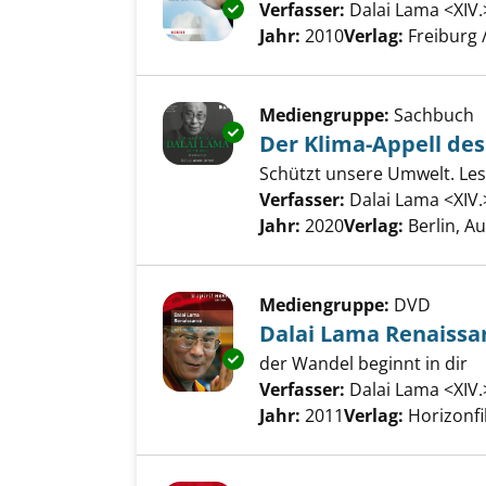
Exemplar-Details von Die schö
Verfasser:
Dalai Lama <XIV.
Jahr:
2010
Verlag:
Freiburg /
Mediengruppe:
Sachbuch
Exemplar-Details von Der Klima
Der Klima-Appell des
Schützt unsere Umwelt. Le
Verfasser:
Dalai Lama <XIV.
Jahr:
2020
Verlag:
Berlin, Au
Mediengruppe:
DVD
Dalai Lama Renaissa
Exemplar-Details von Dalai La
der Wandel beginnt in dir
Verfasser:
Dalai Lama <XIV.
Jahr:
2011
Verlag:
Horizonf