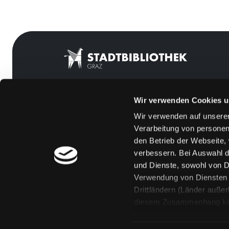
Wir verwenden Cookies u
Mitgliedschaft
Feedback
Wir verwenden auf unserer
Angebote
Kontakt
Verarbeitung von personen
LABUKA
Über uns
den Betrieb der Webseite,
verbessern. Bei Auswahl d
[kju:b]
Jobs
und Dienste, sowohl von Dr
News
Medienwunsch
Verwendung von Diensten u
Drittländern (Länder auße
Veranstaltungen
FAQs
diesem Zusammenhang könne
Standorte
Überweisungsdat
Eine Verarbeitung durch so
erteilen („Auswahl erlaube