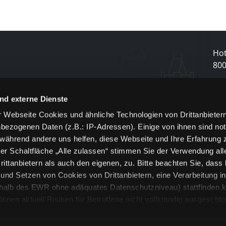
Hot
80
N
nd externe Dienste
 Webseite Cookies und ähnliche Technologien von Drittanbieter
und
bezogenen Daten (z.B.: IP-Adressen). Einige von ihnen sind not
j
 während andere uns helfen, diese Webseite und Ihre Erfahrung 
er Schaltfläche „Alle zulassen“ stimmen Sie der Verwendung all
ittanbietern als auch den eigenen, zu. Bitte beachten Sie, dass 
nd Setzen von Cookies von Drittanbietern, eine Verarbeitung i
rhalb des EWR ohne adäquates Datenschutzniveau) stattfinden k
n aktuell Risiken für Betroffene nicht vollständig ausgeschl
en
lche Cookies oder Dienste erfolgt nur, wenn Sie die jeweilige Ein
n“) oder auf die Schaltfläche „Alle zulassen“ klicken. Unter dem