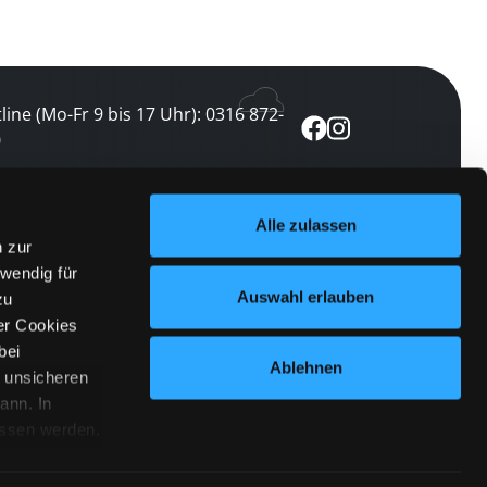
line (Mo-Fr 9 bis 17 Uhr): 0316 872-
0
ewsletter abonnieren
Alle zulassen
n zur
 keine Veranstaltung verpassen
wendig für
etzt abonnieren
Auswahl erlauben
zu
er Cookies
bei
Ablehnen
n unsicheren
ann. In
ossen werden.
Cookies
|
Impressum
|
Datenschutz
willigung
anmelden
 Punkt