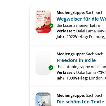
Suchergebnis
Zu den Suchfiltern springen
Mediengruppe:
Sachbuch
Wegweiser für die W
die Essenz meiner Lehre
Exemplar-Details von Wegweise
Verfasser:
Dalai Lama <XIV.
Jahr:
2022
Verlag:
Freiburg,
Mediengruppe:
Sachbuch
Freedom in exile
the autobiography of his ho
Exemplar-Details von Freedom 
Verfasser:
Dalai Lama <XIV.
Jahr:
1998
Verlag:
London, 
Mediengruppe:
Sachbuch
Die schönsten Texte