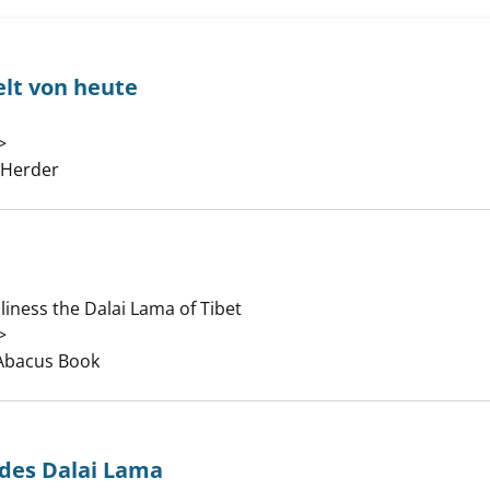
elt von heute
r für die Welt von heute anzeigen
>
Suche nach diesem Verfasser
 Herder
liness the Dalai Lama of Tibet
in exile anzeigen
>
Suche nach diesem Verfasser
Abacus Book
 des Dalai Lama