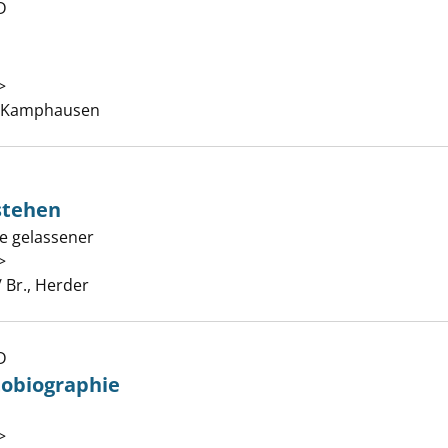
D
 der Liebe anzeigen
>
Suche nach diesem Verfasser
d, Kamphausen
stehen
be gelassener
n tiefer verstehen anzeigen
>
Suche nach diesem Verfasser
/ Br., Herder
D
irituelle Autobiographie anzeigen
tobiographie
>
Suche nach diesem Verfasser