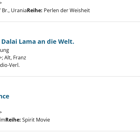
nsten Texte des Dalai Lama anzeigen
>
Suche nach diesem Verfasser
 Br., Urania
Reihe:
Perlen der Weisheit
-Appell des Dalai Lama an die Welt. anzeigen
 Dalai Lama an die Welt.
sung
>
;
Alt, Franz
Suche nach diesem Verfasser
dio-Verl.
nce
ma Renaissance anzeigen
>
Suche nach diesem Verfasser
ilm
Reihe:
Spirit Movie