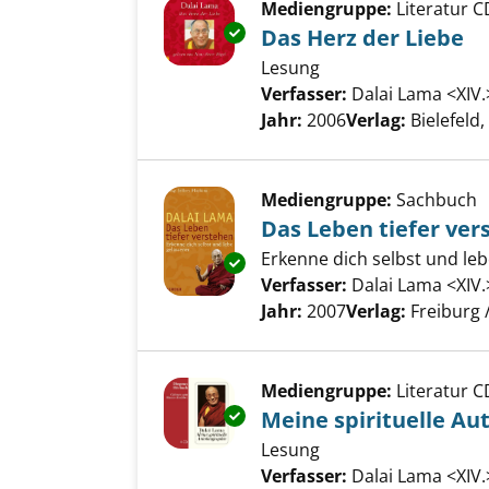
Mediengruppe:
Literatur C
Exemplar-Details von Das Herz
Das Herz der Liebe
Lesung
Verfasser:
Dalai Lama <XIV.
Jahr:
2006
Verlag:
Bielefel
Mediengruppe:
Sachbuch
Das Leben tiefer ver
Erkenne dich selbst und le
Exemplar-Details von Das Lebe
Verfasser:
Dalai Lama <XIV.
Jahr:
2007
Verlag:
Freiburg 
Mediengruppe:
Literatur C
Exemplar-Details von Meine sp
Meine spirituelle Au
Lesung
Verfasser:
Dalai Lama <XIV.