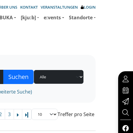
ÜBER UNS
KONTAKT
VERANSTALTUNGEN
LOGIN
BUKA
[kju:b]
e:vents
Standorte
eiterte Suche)
2
3
Treffer pro Seite
Letzte Seite