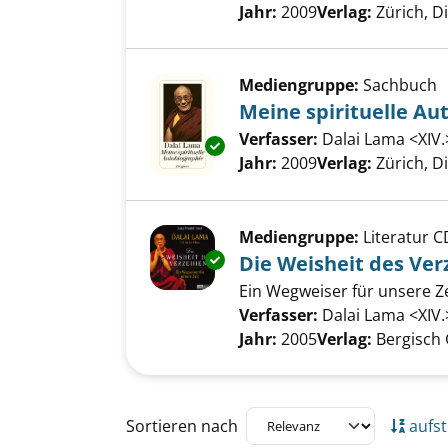
Jahr:
2009
Verlag:
Zürich, D
Mediengruppe:
Sachbuch
Meine spirituelle Au
Verfasser:
Dalai Lama <XIV.
Exemplar-Details von Meine sp
Jahr:
2009
Verlag:
Zürich, D
Mediengruppe:
Literatur C
Exemplar-Details von Die Weis
Die Weisheit des Ver
Ein Wegweiser für unsere Ze
Verfasser:
Dalai Lama <XIV.
Jahr:
2005
Verlag:
Bergisch
Zu den Suchfiltern springen
Sortieren nach
aufst