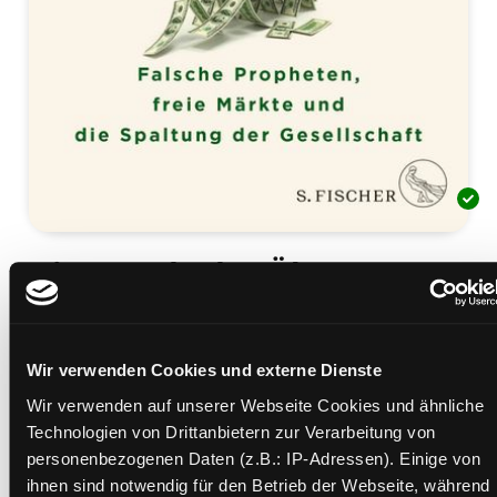
Die Stunde der Ökonomen
falsche Propheten, freie Märkte und die Spaltung
der Gesellschaft
Mediengruppe:
Sachbuch
Wir verwenden Cookies und externe Dienste
Verfasser:
Suche nach diesem Verfasser
Appelbaum, Binyamin
Wir verwenden auf unserer Webseite Cookies und ähnliche
Beschreibung ein-/ausblenden
Technologien von Drittanbietern zur Verarbeitung von
personenbezogenen Daten (z.B.: IP-Adressen). Einige von
Mehr Informationen ein-/ausblenden
ihnen sind notwendig für den Betrieb der Webseite, während