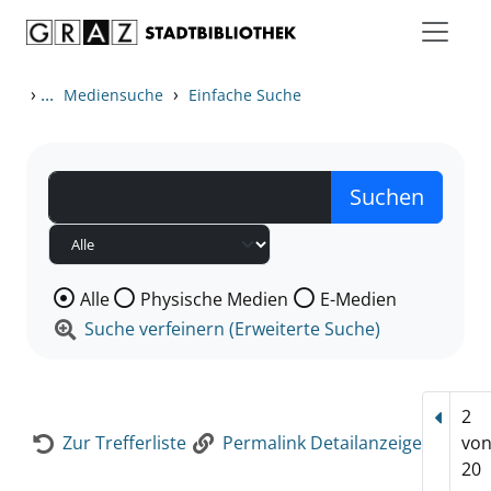
Zum Inhalt springen
Zur Detailanzeige springen
›
...
›
Mediensuche
Einfache Suche
Wählen Sie die Medienart nach der Sie suchen wollen
Alle
Physische Medien
E-Medien
Suche verfeinern (Erweiterte Suche)
2
Vorhe
Zur Trefferliste
Permalink Detailanzeige
vo
20