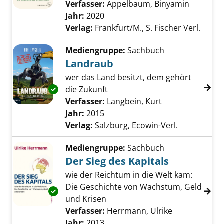
Verfasser:
Appelbaum, Binyamin
Suche na
Jahr:
2020
Verlag:
Frankfurt/M., S. Fischer Verl.
Mediengruppe:
Sachbuch
Landraub
wer das Land besitzt, dem gehört
Exemplar-Details von Landraub anzeigen
die Zukunft
Verfasser:
Langbein, Kurt
Suche nach dies
Jahr:
2015
Verlag:
Salzburg, Ecowin-Verl.
Mediengruppe:
Sachbuch
Der Sieg des Kapitals
wie der Reichtum in die Welt kam:
Die Geschichte von Wachstum, Geld
Exemplar-Details von Der Sieg des Kapitals a
und Krisen
Verfasser:
Herrmann, Ulrike
Suche nach d
Jahr:
2013