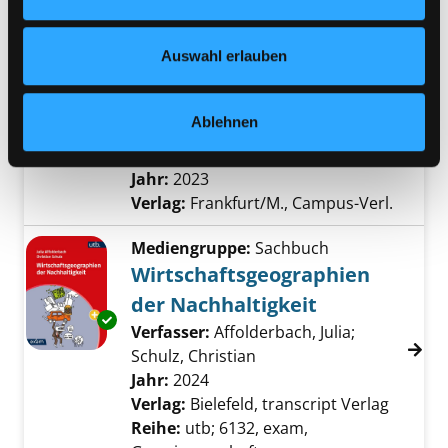
Nähere Informationen finden Sie in unserer
Mediengruppe:
Sachbuch
Datenschutzerklärung
und in unserem
Impressum
.
Macht und Fortschritt
Auswahl erlauben
unser 1000-jähriges Ringen um
Technologie und Wohlstand
Exemplar-Details von Macht und Fortschritt 
Ablehnen
Verfasser:
Acemoglu, Daron
;
Johnson, Simon
Suche nach diesem Verfas
Jahr:
2023
Verlag:
Frankfurt/M., Campus-Verl.
Mediengruppe:
Sachbuch
Wirtschaftsgeographien
der Nachhaltigkeit
Exemplar-Details von Wirtschaftsgeographien
Verfasser:
Affolderbach, Julia
;
Schulz, Christian
Suche nach diesem Verfa
Jahr:
2024
Verlag:
Bielefeld, transcript Verlag
Reihe:
utb; 6132, exam,