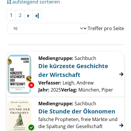
aufsteigend sortieren
1
2
Letzte Seite
Treffer pro Seite
Suchergebnis
Zu den Suchfiltern springen
Mediengruppe:
Sachbuch
Die kürzeste Geschichte
der Wirtschaft
Verfasser:
Leigh, Andrew
Suche nach dies
Exemplar-Details von Die kürzeste Geschicht
Jahr:
2025
Verlag:
München, Piper
Mediengruppe:
Sachbuch
Die Stunde der Ökonomen
falsche Propheten, freie Märkte und
die Spaltung der Gesellschaft
Exemplar-Details von Die Stunde der Ökono