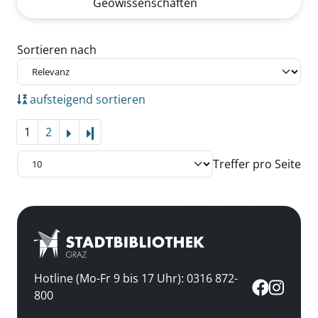
Geowissenschaften
Zu den Suchfiltern springen
Sortieren nach
aufsteigend sortieren
1
2
Letzte Seite
Treffer pro Seite
Hotline (Mo-Fr 9 bis 17 Uhr): 0316 872-
800