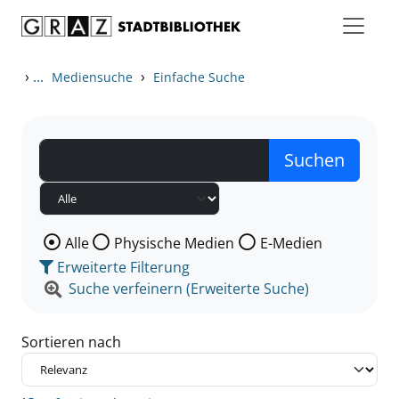
Zum Inhalt springen
Zu den Suchfiltern springen
Zur Trefferliste springen
›
...
›
Mediensuche
Einfache Suche
Wählen Sie die Medienart nach der Sie suchen wollen
Alle
Physische Medien
E-Medien
Erweiterte Filterung
Suche verfeinern (Erweiterte Suche)
Sortieren nach