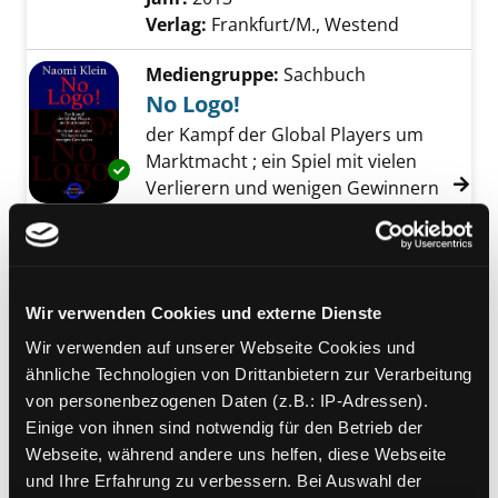
Verlag:
Frankfurt/M., Westend
Mediengruppe:
Sachbuch
No Logo!
der Kampf der Global Players um
Marktmacht ; ein Spiel mit vielen
Exemplar-Details von No Logo! anzeigen
Verlierern und wenigen Gewinnern
Verfasser:
Klein, Naomi
Suche nach diese
Jahr:
2002
Verlag:
München, Riemann
Reihe:
One earth spirit
Wir verwenden Cookies und externe Dienste
Exemplar-Details von Der Innovationskreis a
Mediengruppe:
Sachbuch
Wir verwenden auf unserer Webseite Cookies und
Der Innovationskreis
ähnliche Technologien von Drittanbietern zur Verarbeitung
von personenbezogenen Daten (z.B.: IP-Adressen).
ohne Wandel kein Wachstum - wer
Einige von ihnen sind notwendig für den Betrieb der
abbaut, verliert
Webseite, während andere uns helfen, diese Webseite
Verfasser:
Peters, Tom
Suche nach diesem
und Ihre Erfahrung zu verbessern. Bei Auswahl der
Jahr:
1998
Verlag:
Düsseldorf, Econ