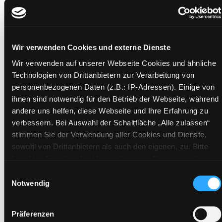
Schwittersmutter
4 Textkonzerte
Mediengruppe:
Literatur CD
Wir verwenden Cookies und externe Dienste
Verfasser:
Suche nach diesem Verfasser
Berger, Wolfram
Wir verwenden auf unserer Webseite Cookies und ähnliche
Mehr Informationen ein-/ausblenden
Technologien von Drittanbietern zur Verarbeitung von
personenbezogenen Daten (z.B.: IP-Adressen). Einige von
ihnen sind notwendig für den Betrieb der Webseite, während
andere uns helfen, diese Webseite und Ihre Erfahrung zu
Exemplare
verbessern. Bei Auswahl der Schaltfläche „Alle zulassen“
stimmen Sie der Verwendung aller Cookies und Dienste,
Zweigstelle:
Nord - Geidorf
sowohl von Drittanbietern als auch den eigenen, zu. Bitte
Signatur:
TD.DD.K BER
beachten Sie, dass bei Verwendung von Diensten und
Standort 2:
Ausleihe
Setzen von Cookies von Drittanbietern, eine Verarbeitung in
Einwilligungsauswahl
unsicheren Drittländern (Länder außerhalb des EWR ohne
Notwendig
Status:
Verfügbar
adäquates Datenschutzniveau) stattfinden kann. In diesem
Vorbestellungen:
0
Zusammenhang können aktuell Risiken für Betroffene nicht
Mediengruppe:
Literatur CD
Präferenzen
vollständig ausgeschlossen werden. Eine Verarbeitung