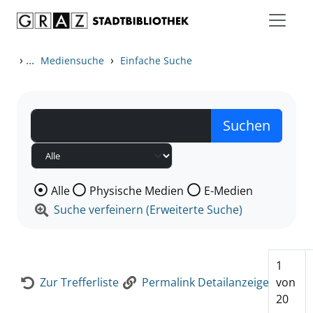
Zum Inhalt springen
Zur Detailanzeige springen
›
...
›
Mediensuche
Einfache Suche
Wählen Sie die Medienart nach der Sie suchen wollen
Alle
Physische Medien
E-Medien
Suche verfeinern (Erweiterte Suche)
1
Zur Trefferliste
Permalink Detailanzeige
von
20