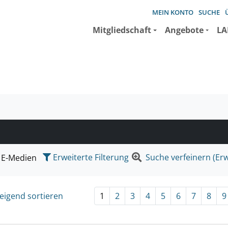
MEIN KONTO
SUCHE
Mitgliedschaft
Angebote
LA
e suchen wollen.
Erweiterte Filterung
Suche verfeinern (Erw
E-Medien
eigend sortieren
1
2
3
4
5
6
7
8
9