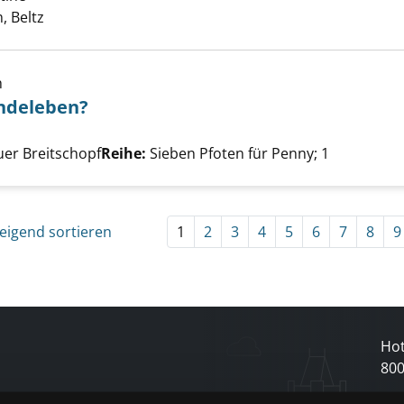
, Beltz
schon ein Hundeleben? anzeigen
h
undeleben?
Suche nach diesem Verfasser
er Breitschopf
Reihe:
Sieben Pfoten für Penny; 1
eigend sortieren
1
2
3
4
5
6
7
8
9
Hot
80