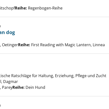
ach diesem Verfasser
itschopf
Reihe:
Regenbogen-Reihe
inds an orphan dog anzeigen
h
an dog
he nach diesem Verfasser
 Oetinger
Reihe:
First Reading with Magic Lantern, Linnea
ail anzeigen
ische Ratschläge für Haltung, Erziehung, Pflege und Zucht
el, Dagmar
Suche nach diesem Verfasser
 Parey
Reihe:
Dein Hund
ops anzeigen
h