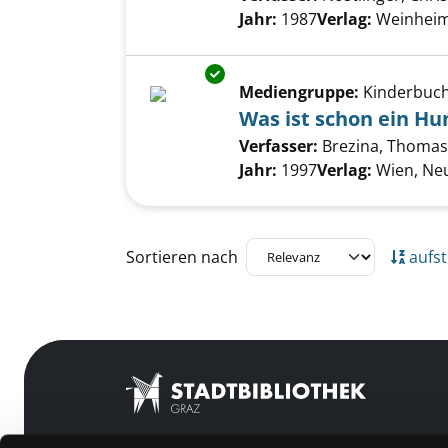
Jahr:
1987
Verlag:
Weinheim
Exemplar-Details von Was ist 
Mediengruppe:
Kinderbuc
Was ist schon ein H
Verfasser:
Brezina, Thomas
Jahr:
1997
Verlag:
Wien, Neu
Zu den Suchfiltern springen
Sortieren nach
aufst