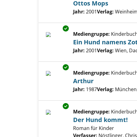
Ottos Mops
Suche nach diesem Verfass
Jahr:
2001
Verlag:
Weinheim 
Exemplar-Details von Ein Hund
Mediengruppe:
Kinderbuc
Ein Hund namens Zot
Suche nach diesem Verfass
Jahr:
2001
Verlag:
Wien, Da
Exemplar-Details von Arthur a
Mediengruppe:
Kinderbuc
Arthur
Suche nach diesem Verfass
Jahr:
1987
Verlag:
München,
Exemplar-Details von Der Hun
Mediengruppe:
Kinderbuc
Der Hund kommt!
Roman für Kinder
Verfasser:
Nöstlinger, Chris