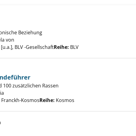
d Hund anzeigen
monische Beziehung
la von
Suche nach diesem Verfasser
u.a.], BLV -Gesellschaft
Reihe:
BLV
e Kosmos-Hundeführer anzeigen
ndeführer
d 100 zusätzlichen Rassen
ia
Suche nach diesem Verfasser
t, Franckh-Kosmos
Reihe:
Kosmos
rer Kamerad anzeigen
h