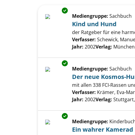
Suchergebnis
Zu den Suchfiltern springen
Exemplar-Details von Kind un
Mediengruppe:
Sachbuch
Kind und Hund
der Ratgeber für eine har
Verfasser:
Schewick, Manue
Jahr:
2002
Verlag:
München [
Exemplar-Details von Der neu
Mediengruppe:
Sachbuch
Der neue Kosmos-Hu
mit allen 338 FCI-Rassen un
Verfasser:
Krämer, Eva-Mar
Jahr:
2002
Verlag:
Stuttgar
Exemplar-Details von Ein wah
Mediengruppe:
Kinderbuc
Ein wahrer Kamerad