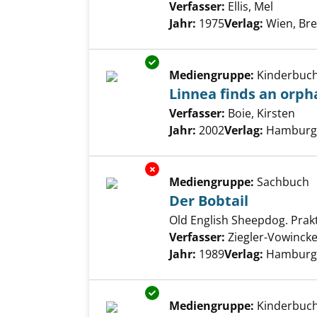
Verfasser:
Ellis, Mel
Suche n
Jahr:
1975
Verlag:
Wien, Bre
Exemplar-Details von Linnea f
Mediengruppe:
Kinderbuc
Linnea finds an orph
Verfasser:
Boie, Kirsten
Suc
Jahr:
2002
Verlag:
Hamburg,
Exemplar-Details von Der Bobt
Mediengruppe:
Sachbuch
Der Bobtail
Old English Sheepdog. Prakt
Verfasser:
Ziegler-Vowinck
Jahr:
1989
Verlag:
Hamburg,
Exemplar-Details von Ottos M
Mediengruppe:
Kinderbuc