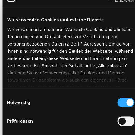
Afghanistan
Mediengruppe:
eBook
Wir verwenden Cookies und externe Dienste
Suche nach diesem Verfasser
Beschreibung ein-/ausblenden
Wir verwenden auf unserer Webseite Cookies und ähnliche
Technologien von Drittanbietern zur Verarbeitung von
Mehr Informationen ein-/ausblenden
personenbezogenen Daten (z.B.: IP-Adressen). Einige von
ihnen sind notwendig für den Betrieb der Webseite, während
andere uns helfen, diese Webseite und Ihre Erfahrung zu
Exemplare
verbessern. Bei Auswahl der Schaltfläche „Alle zulassen“
stimmen Sie der Verwendung aller Cookies und Dienste,
sowohl von Drittanbietern als auch den eigenen, zu. Bitte
Zweigstelle:
Bibliothek digital
beachten Sie, dass bei Verwendung von Diensten und
Signatur:
Setzen von Cookies von Drittanbietern, eine Verarbeitung in
Einwilligungsauswahl
Standort 2:
unsicheren Drittländern (Länder außerhalb des EWR ohne
Notwendig
Status:
Zum Download
adäquates Datenschutzniveau) stattfinden kann. In diesem
Vorbestellungen:
0
Zusammenhang können aktuell Risiken für Betroffene nicht
Präferenzen
vollständig ausgeschlossen werden. Eine Verarbeitung
Mediengruppe:
eBook
durch solche Cookies oder Dienste erfolgt nur, wenn Sie die
Frist: