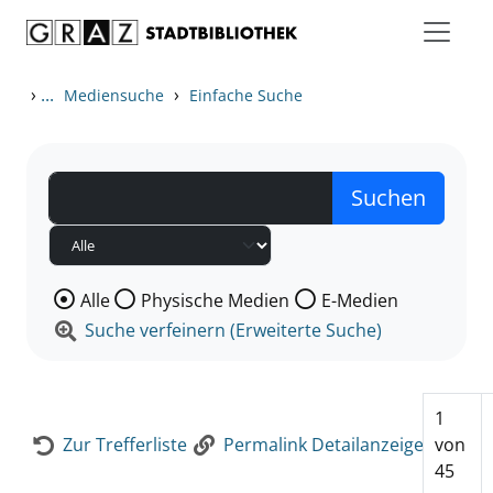
Zum Inhalt springen
Zur Detailanzeige springen
›
...
›
Mediensuche
Einfache Suche
Wählen Sie die Medienart nach der Sie suchen wollen
Alle
Physische Medien
E-Medien
Suche verfeinern (Erweiterte Suche)
1
Zur Trefferliste
Permalink Detailanzeige
von
45