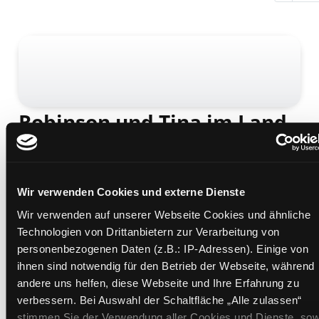
Robinson und Tina im Land
der Fußbälle
Pakistan ; Themenseite: Fußballproduktion
Mediengruppe:
Kinderbuch
Wir verwenden Cookies und externe Dienste
Übergeordnetes Werk:
Kinder aus aller Welt
Wir verwenden auf unserer Webseite Cookies und ähnliche
Technologien von Drittanbietern zur Verarbeitung von
Beschreibung ein-/ausblenden
personenbezogenen Daten (z.B.: IP-Adressen). Einige von
ihnen sind notwendig für den Betrieb der Webseite, während
Mehr Informationen ein-/ausblenden
andere uns helfen, diese Webseite und Ihre Erfahrung zu
verbessern. Bei Auswahl der Schaltfläche „Alle zulassen“
Medium auf die Postliste setzen
stimmen Sie der Verwendung aller Cookies und Dienste, sow