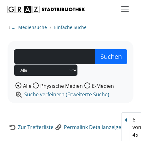
Zum Inhalt springen
Zur Detailanzeige springen
›
...
›
Mediensuche
Einfache Suche
Wählen Sie die Medienart nach der Sie suchen wollen
Alle
Physische Medien
E-Medien
Suche verfeinern (Erweiterte Suche)
6
Vorhe
Zur Trefferliste
Permalink Detailanzeige
vo
45