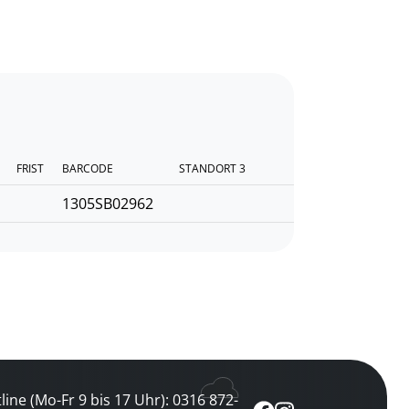
FRIST
BARCODE
STANDORT 3
1305SB02962
line (Mo-Fr 9 bis 17 Uhr): 0316 872-