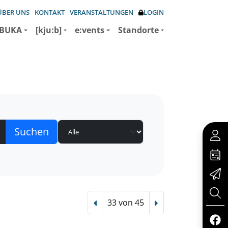
ÜBER UNS
KONTAKT
VERANSTALTUNGEN
LOGIN
BUKA
[kju:b]
e:vents
Standorte
33 von 45
Vorheriger Treffer
Nächster Treffer