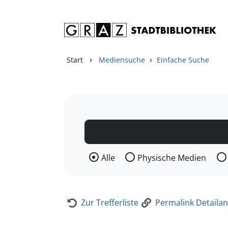
Zum Inhalt springen
Zur Detailanzeige springen
›
›
Start
Mediensuche
Einfache Suche
Wählen Sie die Medienart nach der Si
Alle
Physische Medien
Zur Trefferliste
Permalink Detailan