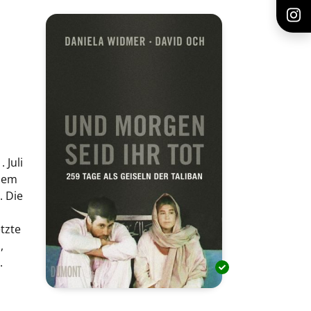
 Juli
inem
. Die
tzte
,
.