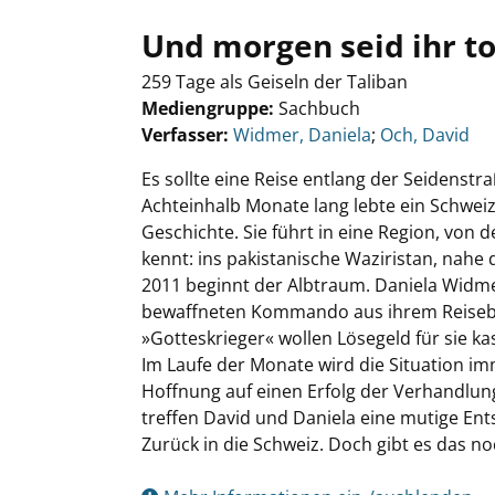
Und morgen seid ihr to
259 Tage als Geiseln der Taliban
Mediengruppe:
Sachbuch
Verfasser:
Suche nach diesem Verfasser
Widmer, Daniela
;
Och, David
Es sollte eine Reise entlang der Seidenstr
Achteinhalb Monate lang lebte ein Schweiz
Geschichte. Sie führt in eine Region, von d
kennt: ins pakistanische Waziristan, nahe 
2011 beginnt der Albtraum. Daniela Widme
bewaffneten Kommando aus ihrem Reisebus
»Gotteskrieger« wollen Lösegeld für sie ka
Im Laufe der Monate wird die Situation im
Hoffnung auf einen Erfolg der Verhandlun
treffen David und Daniela eine mutige Ent
Zurück in die Schweiz. Doch gibt es das no